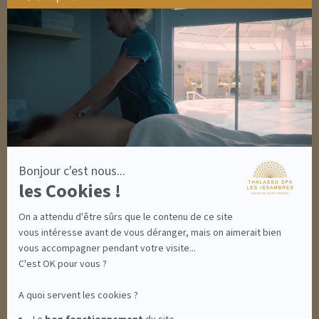
SOINS HOMME
par
SOLAIRES
Axeptio
NUTRITION / INFUSIONS
-
OUTLET
En
savoir
plus
DÉCOUVRIR EN IMAGES
sur
NEWSLETTERS
Axeptio
8 BONNES RAISONS DE VENIR
MON COMPTE
MON PANIER
ACCÈS
Bonjour c'est nous...
CONTACT
les Cookies !
INFORMATIONS
CONDITIONS GÉNÉRALES DE VENTE
On a attendu d'être sûrs que le contenu de ce site
MENTIONS LÉGALES
CONDITIONS GÉNÉRALES - BONS CADEAUX
vous intéresse avant de vous déranger, mais on aimerait bien
POLITIQUE DE CONFIDENTIALITÉ
vous accompagner pendant votre visite...
C'est OK pour vous ?
A quoi servent les cookies ?
THALASSO SPA LES ISSAMBRES - RÉSIDENCE LES CALANQUES PIERRE &