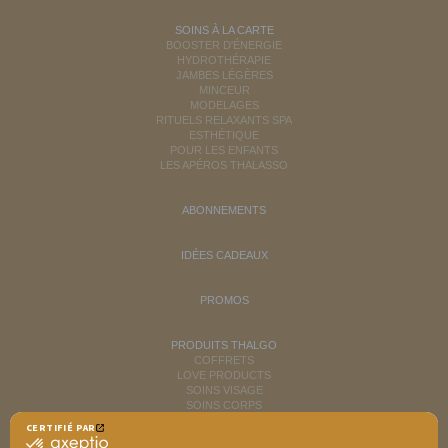
SOINS À LA CARTE
BOOSTER D'ÉNERGIE
HYDROTHÉRAPIE
JAMBES LÉGÈRES
MINCEUR
MODELAGES
RITUELS RELAXANTS SPA
ESTHÉTIQUE
POUR LES ENFANTS
LES APÉROS THALASSO
ABONNEMENTS
IDÉES CADEAUX
PROMOS
PRODUITS THALGO
COFFRETS
LOVE PRODUCTS
SOINS VISAGE
SOINS CORPS
MINCEUR
CERTIFIÉ PAR
RITUELS SOINS SPA
certifié