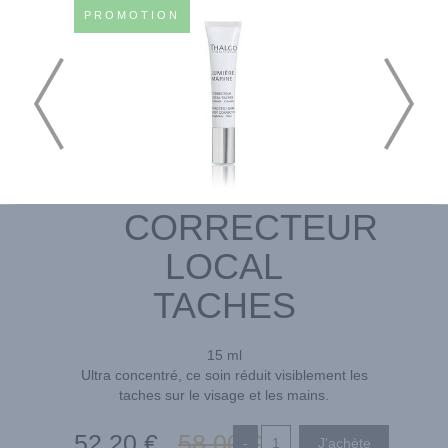
PROMOTION
CORRECTEUR
LOCAL
TACHES
15 ml
Ultra concentré, ce soin réduit visiblement les
taches sur le visage et les mains.
52
,20
€
58
,00
€
-