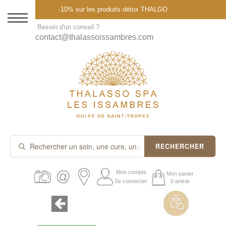
Menu
-10% sur les produits détox THALGO
DESTINATION
Besoin d'un conseil ?
contact@thalassoissambres.com
THALASSO SPA
CURES ET FORFAITS
SOINS À LA CARTE
ABONNEMENTS
IDÉES CADEAUX
RECHERCHER
PROMOS
Mon compte
Mon panier
Se connecter
0 article
PRODUITS THALGO