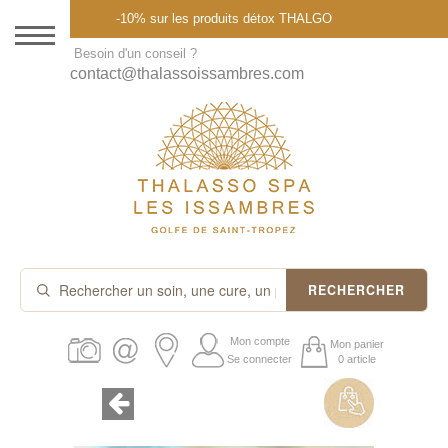
Menu
-10% sur les produits détox THALGO
DESTINATION
Besoin d'un conseil ?
contact@thalassoissambres.com
THALASSO SPA
CURES ET FORFAITS
SOINS À LA CARTE
ABONNEMENTS
IDÉES CADEAUX
RECHERCHER
PROMOS
Mon compte
Mon panier
Se connecter
0 article
PRODUITS THALGO