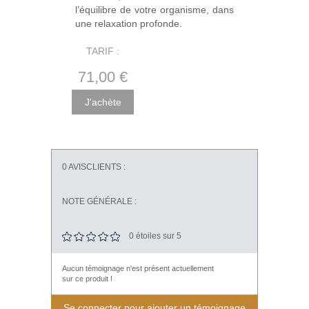
l’équilibre de votre organisme, dans
une relaxation profonde.
TARIF :
71
,00
€
0
AVISCLIENTS :
NOTE GÉNÉRALE :
0
étoiles sur 5
Aucun témoignage n'est présent actuellement
sur ce produit !
Se connecter pour ajouter un témoignage