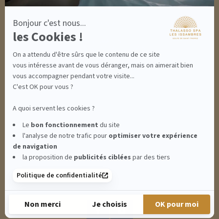
ACCÈS
Bonjour c'est nous...
CONTACT
les Cookies !
INFORMATIONS
CONDITIONS GÉNÉRALES DE VENTE
On a attendu d'être sûrs que le contenu de ce site
MENTIONS LÉGALES
CONDITIONS GÉNÉRALES - BONS CADEAUX
vous intéresse avant de vous déranger, mais on aimerait bien
POLITIQUE DE CONFIDENTIALITÉ
vous accompagner pendant votre visite...
C'est OK pour vous ?
A quoi servent les cookies ?
THALASSO SPA LES ISSAMBRES - RÉSIDENCE LES CALANQUES PIERRE &
Le
bon fonctionnement
du site
l'analyse de notre trafic pour
optimiser
votre expérience
VACANCES**** - BOULEVARD DU MÉROU - 83380 LES ISSAMBRES -
de navigation
la proposition de
publicités ciblées
par des tiers
CLIQUEZ-ICI POUR MODIFIER VOS PRÉFÉRENCES EN MATIÈRE DE COOKIES
Politique de confidentialité
RETROUVEZ-NOUS SUR :
Non merci
Je choisis
OK pour moi