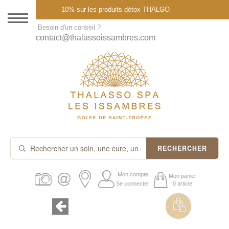
Menu
-10% sur les produits détox THALGO
DESTINATION
Besoin d'un conseil ?
contact@thalassoissambres.com
THALASSO SPA
CURES ET FORFAITS
SOINS À LA CARTE
ABONNEMENTS
IDÉES CADEAUX
RECHERCHER
PROMOS
Mon compte
Mon panier
Se connecter
0 article
PRODUITS THALGO