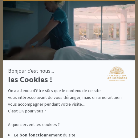
SOLAIRES
Axeptio
NUTRITION / INFUSIONS
-
OUTLET
En
savoir
plus
DÉCOUVRIR EN IMAGES
sur
NEWSLETTERS
Axeptio
8 BONNES RAISONS DE VENIR
MON COMPTE
MON PANIER
ACCÈS
Bonjour c'est nous...
CONTACT
les Cookies !
INFORMATIONS
CONDITIONS GÉNÉRALES DE VENTE
On a attendu d'être sûrs que le contenu de ce site
MENTIONS LÉGALES
CONDITIONS GÉNÉRALES - BONS CADEAUX
vous intéresse avant de vous déranger, mais on aimerait bien
POLITIQUE DE CONFIDENTIALITÉ
vous accompagner pendant votre visite...
C'est OK pour vous ?
A quoi servent les cookies ?
THALASSO SPA LES ISSAMBRES - RÉSIDENCE LES CALANQUES PIERRE &
Le
bon fonctionnement
du site