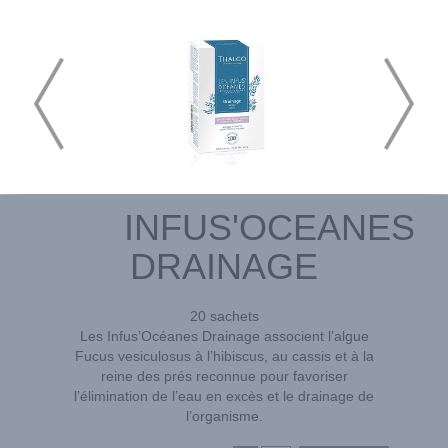
INFUS'OCEANES
DRAINAGE
20 sachets
Les Infus’Océanes Drainage associent l’algue
Fucus vesiculosus à l’hibiscus, au cassis et à la
reine des prés reconnue pour favoriser
l’élimination de l’eau en excès et le drainage de
l’organisme.