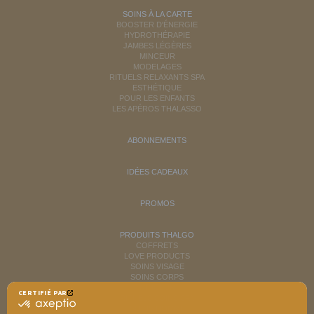
SOINS À LA CARTE
BOOSTER D'ÉNERGIE
HYDROTHÉRAPIE
JAMBES LÉGÈRES
MINCEUR
MODELAGES
RITUELS RELAXANTS SPA
ESTHÉTIQUE
POUR LES ENFANTS
LES APÉROS THALASSO
ABONNEMENTS
IDÉES CADEAUX
PROMOS
PRODUITS THALGO
COFFRETS
LOVE PRODUCTS
SOINS VISAGE
SOINS CORPS
MINCEUR
CERTIFIÉ PAR
RITUELS SOINS SPA
certifié
SOINS HOMME
par