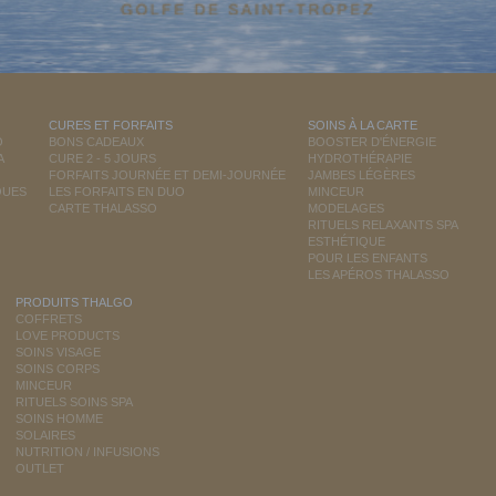
CURES ET FORFAITS
SOINS À LA CARTE
O
BONS CADEAUX
BOOSTER D'ÉNERGIE
A
CURE 2 - 5 JOURS
HYDROTHÉRAPIE
FORFAITS JOURNÉE ET DEMI-JOURNÉE
JAMBES LÉGÈRES
QUES
LES FORFAITS EN DUO
MINCEUR
CARTE THALASSO
MODELAGES
RITUELS RELAXANTS SPA
ESTHÉTIQUE
POUR LES ENFANTS
LES APÉROS THALASSO
PRODUITS THALGO
COFFRETS
LOVE PRODUCTS
SOINS VISAGE
SOINS CORPS
MINCEUR
RITUELS SOINS SPA
SOINS HOMME
SOLAIRES
NUTRITION / INFUSIONS
OUTLET