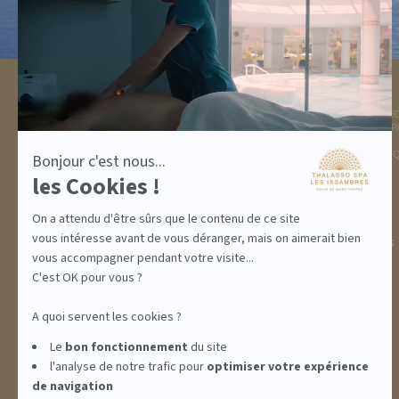
En
savoir
plus
sur
Axeptio
DESTINATION
THALASSO SPA
GOLFE DE ST TROPEZ
LA THALASSO EN VIDÉ
HÉBERGEMENTS
CENTRE THALASSO SP
RESTAURANT
BASSIN
ACTIVITÉS
INFORMATIONS PRATI
Bonjour c'est nous...
INCENTIVE
les Cookies !
On a attendu d'être sûrs que le contenu de ce site
vous intéresse avant de vous déranger, mais on aimerait bien
ABONNEMENTS
IDÉES CADEAUX
PROMOS
vous accompagner pendant votre visite...
C'est OK pour vous ?
A quoi servent les cookies ?
Le
bon fonctionnement
du site
l'analyse de notre trafic pour
optimiser
votre expérience
de navigation