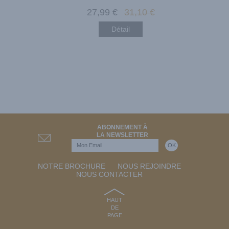
€
27
,99
€
31
,10
€
Détail
ABONNEMENT À
LA NEWSLETTER
NOTRE BROCHURE
NOUS REJOINDRE
NOUS CONTACTER
HAUT
DE
PAGE