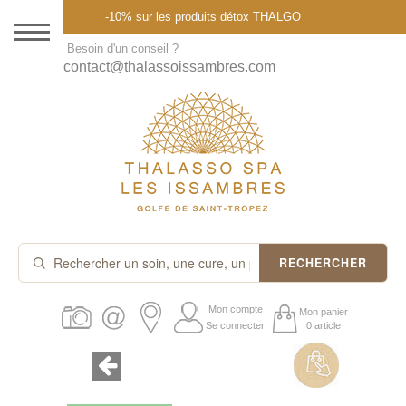
Menu
-10% sur les produits détox THALGO
DESTINATION
Besoin d'un conseil ?
contact@thalassoissambres.com
THALASSO SPA
CURES ET FORFAITS
SOINS À LA CARTE
ABONNEMENTS
IDÉES CADEAUX
RECHERCHER
PROMOS
Mon compte
Mon panier
Se connecter
0 article
PRODUITS THALGO