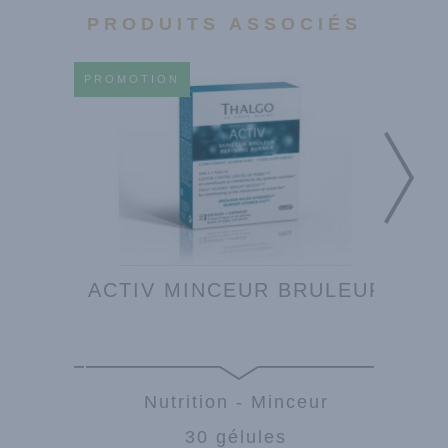
PRODUITS ASSOCIÉS
PROMOTION
PROMO
EUR
ACTIV MINCEUR BRULEUR
eur
Nutrition - Minceur
30 gélules