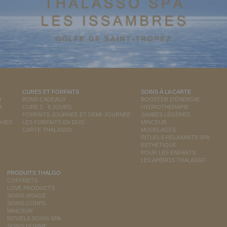
CURES ET FORFAITS
SOINS À LA CARTE
O
BONS CADEAUX
BOOSTER D'ÉNERGIE
A
CURE 2 - 5 JOURS
HYDROTHÉRAPIE
FORFAITS JOURNÉE ET DEMI-JOURNÉE
JAMBES LÉGÈRES
QUES
LES FORFAITS EN DUO
MINCEUR
CARTE THALASSO
MODELAGES
RITUELS RELAXANTS SPA
ESTHÉTIQUE
POUR LES ENFANTS
LES APÉROS THALASSO
PRODUITS THALGO
COFFRETS
LOVE PRODUCTS
SOINS VISAGE
SOINS CORPS
MINCEUR
RITUELS SOINS SPA
SOINS HOMME