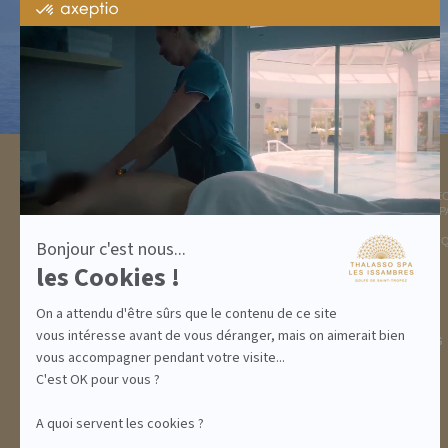
certifié
par
Axeptio
-
En
savoir
plus
sur
Axeptio
DESTINATION
THALASSO SPA
GOLFE DE ST TROPEZ
LA THALASSO EN VIDÉ
HÉBERGEMENTS
CENTRE THALASSO SP
RESTAURANT
BASSIN
ACTIVITÉS
INFORMATIONS PRATI
Bonjour c'est nous...
INCENTIVE
les Cookies !
On a attendu d'être sûrs que le contenu de ce site
vous intéresse avant de vous déranger, mais on aimerait bien
ABONNEMENTS
IDÉES CADEAUX
PROMOS
vous accompagner pendant votre visite...
C'est OK pour vous ?
A quoi servent les cookies ?