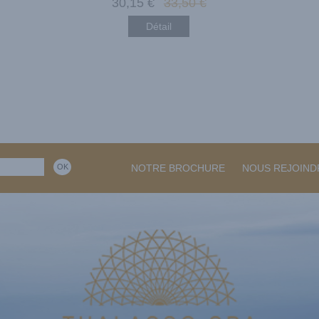
30
,15
€
33
,50
€
Détail
NOTRE BROCHURE
NOUS REJOIND