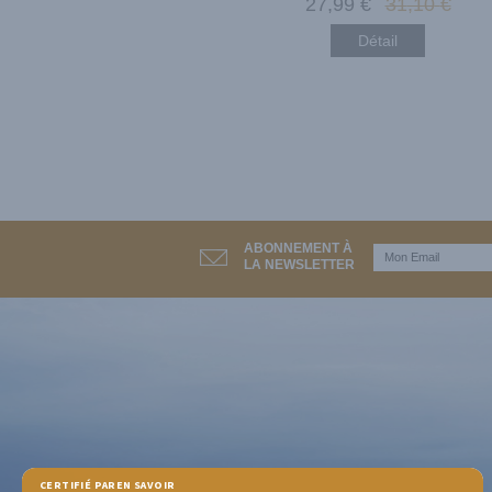
27
,99
€
31
,10
€
Détail
ABONNEMENT À
LA NEWSLETTER
CERTIFIÉ PAR
EN SAVOIR PLUS SUR