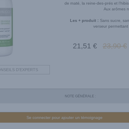
de maté, la reine-des-prés et l’hibis
Aux arômes na
Les + produit :
Sans sucre, san
verseur permettant 
21
,51
€
23
,90
€
NSEILS D'EXPERTS
NOTE GÉNÉRALE :
Se connecter pour ajouter un témoignage