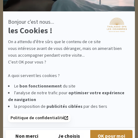
MON PANIER
ACCÈS
Bonjour c'est nous...
CONTACT
les Cookies !
INFORMATIONS
CONDITIONS GÉNÉRALES DE VENTE
On a attendu d'être sûrs que le contenu de ce site
MENTIONS LÉGALES
CONDITIONS GÉNÉRALES - BONS CADEAUX
vous intéresse avant de vous déranger, mais on aimerait bien
POLITIQUE DE CONFIDENTIALITÉ
vous accompagner pendant votre visite...
C'est OK pour vous ?
A quoi servent les cookies ?
THALASSO SPA LES ISSAMBRES - RÉSIDENCE LES CALANQUES PIERRE &
Le
bon fonctionnement
du site
l'analyse de notre trafic pour
optimiser
votre expérience
VACANCES**** - BOULEVARD DU MÉROU - 83380 LES ISSAMBRES -
de navigation
la proposition de
publicités ciblées
par des tiers
CLIQUEZ-ICI POUR MODIFIER VOS PRÉFÉRENCES EN MATIÈRE DE COOKIES
Politique de confidentialité
RETROUVEZ-NOUS SUR :
Non merci
Je choisis
OK pour moi