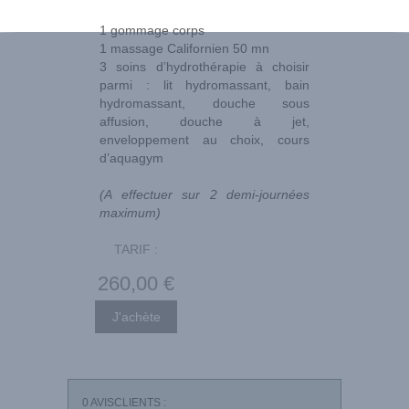
1 gommage corps
1 massage Californien 50 mn
3 soins d’hydrothérapie à choisir
parmi : lit hydromassant, bain
hydromassant, douche sous
affusion, douche à jet,
enveloppement au choix, cours
d’aquagym
(A effectuer sur 2 demi-journées
maximum)
TARIF :
260
,00
€
0
AVISCLIENTS :