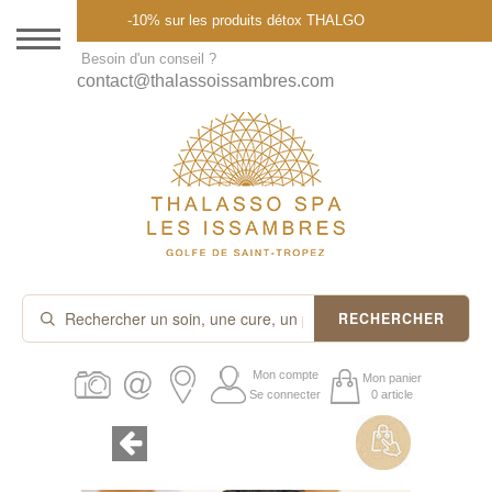
Menu
-10% sur les produits détox THALGO
DESTINATION
Besoin d'un conseil ?
contact@thalassoissambres.com
THALASSO SPA
CURES ET FORFAITS
SOINS À LA CARTE
ABONNEMENTS
IDÉES CADEAUX
RECHERCHER
PROMOS
Mon compte
Mon panier
Se connecter
0 article
PRODUITS THALGO