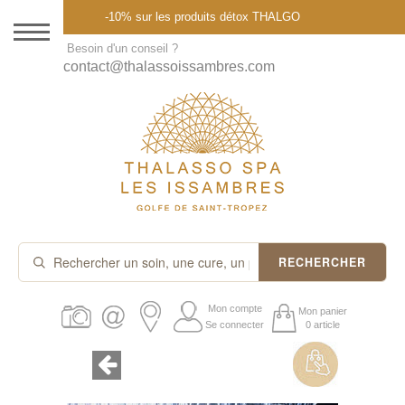
Menu
-10% sur les produits détox THALGO
DESTINATION
Besoin d'un conseil ?
contact@thalassoissambres.com
THALASSO SPA
CURES ET FORFAITS
SOINS À LA CARTE
ABONNEMENTS
IDÉES CADEAUX
RECHERCHER
PROMOS
Mon compte
Mon panier
Se connecter
0 article
PRODUITS THALGO