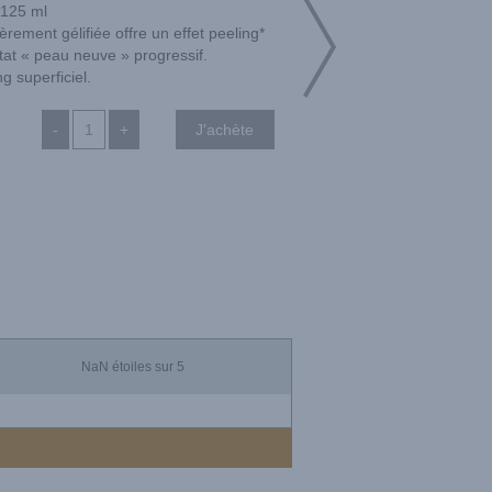
125 ml
èrement gélifiée offre un effet peeling*
tat « peau neuve » progressif.
ng superficiel.
-
+
NaN
étoiles sur 5