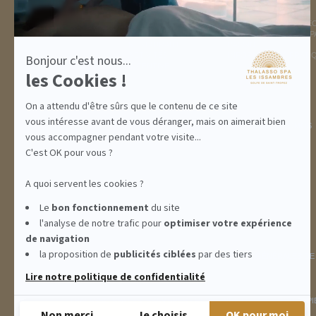
DESTINATION
THALASSO SPA
GOLFE DE ST TROPEZ
LA THALASSO EN VIDÉ
HÉBERGEMENTS
CENTRE THALASSO SP
RESTAURANT
BASSIN
ACTIVITÉS
INFORMATIONS PRATI
Bonjour c'est nous...
INCENTIVE
les Cookies !
On a attendu d'être sûrs que le contenu de ce site
vous intéresse avant de vous déranger, mais on aimerait bien
ABONNEMENTS
IDÉES CADEAUX
PROMOS
vous accompagner pendant votre visite...
C'est OK pour vous ?
A quoi servent les cookies ?
Le
bon fonctionnement
du site
l'analyse de notre trafic pour
optimiser
votre expérience
de navigation
la proposition de
publicités ciblées
par des tiers
INFORMATIONS
CONDITIONS GÉNÉRALES DE
Lire notre politique de confidentialité
THALASSO SPA LES ISSAMBRES - RÉSIDENCE LES CALANQUES PIE
Non merci
Je choisis
OK pour moi