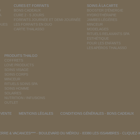
CURES ET FORFAITS
SOINS À LA CARTE
O
BONS CADEAUX
BOOSTER D'ÉNERGIE
A
CURE 2 - 5 JOURS
HYDROTHÉRAPIE
FORFAITS JOURNÉE ET DEMI-JOURNÉE
JAMBES LÉGÈRES
QUES
LES FORFAITS EN DUO
MINCEUR
CARTE THALASSO
MODELAGES
RITUELS RELAXANTS SPA
ESTHÉTIQUE
POUR LES ENFANTS
LES APÉROS THALASSO
PRODUITS THALGO
COFFRETS
LOVE PRODUCTS
SOINS VISAGE
SOINS CORPS
MINCEUR
RITUELS SOINS SPA
SOINS HOMME
SOLAIRES
NUTRITION / INFUSIONS
OUTLET
 VENTE
MENTIONS LÉGALES
CONDITIONS GÉNÉRALES - BONS CADEAUX
RRE & VACANCES**** - BOULEVARD DU MÉROU - 83380 LES ISSAMBRES -
CLIQUEZ-