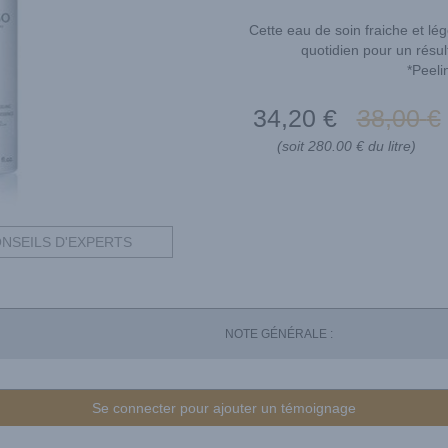
Cette eau de soin fraiche et lég
quotidien pour un résul
*Peeli
34
,20
€
38
,00
€
(soit 280.00 € du litre)
NSEILS D'EXPERTS
NOTE GÉNÉRALE :
Se connecter pour ajouter un témoignage