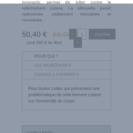
innovants, permet de lutter contre le
relâchement cutané. La silhouette paraît
redessinée, visiblement resculptée et
remodelée.
50
,40
€
56
,00
€
-
(soit 260 € du litre)
+
POUR QUI ?
LES INGRÉDIENTS
CONSEILS D'EXPERTS
Pour toutes celles qui présentent une
problématique de relâchement cutané
sur l'ensemble du corps.
0
AVISCLIENTS :