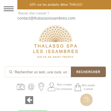
Menu
-10% sur les produits détox THALGO
DESTINATION
Besoin d'un conseil ?
contact@thalassoissambres.com
THALASSO SPA
CURES ET FORFAITS
SOINS À LA CARTE
ABONNEMENTS
IDÉES CADEAUX
RECHERCHER
PROMOS
Mon compte
Mon panier
Se connecter
0 article
PRODUITS THALGO