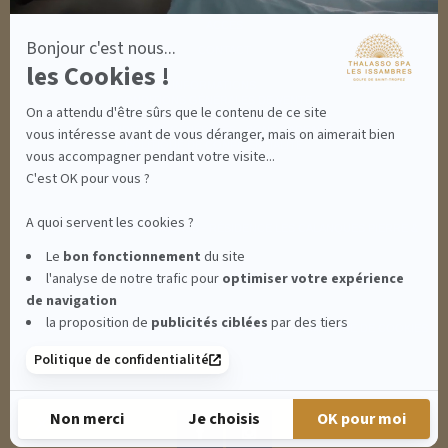
ACCÈS
Bonjour c'est nous...
CONTACT
les Cookies !
INFORMATIONS
CONDITIONS GÉNÉRALES DE VENTE
On a attendu d'être sûrs que le contenu de ce site
MENTIONS LÉGALES
CONDITIONS GÉNÉRALES - BONS CADEAUX
vous intéresse avant de vous déranger, mais on aimerait bien
POLITIQUE DE CONFIDENTIALITÉ
vous accompagner pendant votre visite...
C'est OK pour vous ?
A quoi servent les cookies ?
THALASSO SPA LES ISSAMBRES - RÉSIDENCE LES CALANQUES PIERRE &
Le
bon fonctionnement
du site
l'analyse de notre trafic pour
optimiser
votre expérience
VACANCES**** - BOULEVARD DU MÉROU - 83380 LES ISSAMBRES -
de navigation
la proposition de
publicités ciblées
par des tiers
CLIQUEZ-ICI POUR MODIFIER VOS PRÉFÉRENCES EN MATIÈRE DE COOKIES
Politique de confidentialité
RETROUVEZ-NOUS SUR :
Non merci
Je choisis
OK pour moi