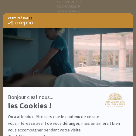
LOVE PRODUCTS
SOINS VISAGE
SOINS CORPS
MINCEUR
CERTIFIÉ PAR
RITUELS SOINS SPA
certifié
SOINS HOMME
par
SOLAIRES
Axeptio
NUTRITION / INFUSIONS
-
OUTLET
En
savoir
plus
DÉCOUVRIR EN IMAGES
sur
NEWSLETTERS
Axeptio
8 BONNES RAISONS DE VENIR
MON COMPTE
MON PANIER
ACCÈS
Bonjour c'est nous...
CONTACT
les Cookies !
INFORMATIONS
CONDITIONS GÉNÉRALES DE VENTE
On a attendu d'être sûrs que le contenu de ce site
MENTIONS LÉGALES
CONDITIONS GÉNÉRALES - BONS CADEAUX
vous intéresse avant de vous déranger, mais on aimerait bien
POLITIQUE DE CONFIDENTIALITÉ
vous accompagner pendant votre visite...