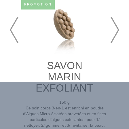
PROMOTION
SAVON
MARIN
EXFOLIANT
150 g
Ce soin corps 3-en-1 est enrichi en poudre
d'Algues Micro-éclatées brevetées et en fines
particules d’algues exfoliantes, pour 1/
nettoyer, 2/ gommer et 3/ revitaliser la peau.