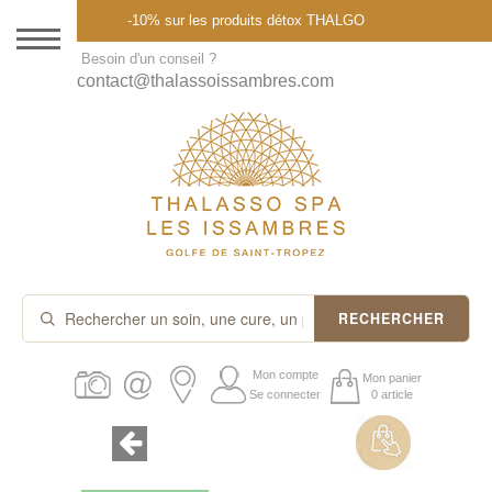
Menu
-10% sur les produits détox THALGO
DESTINATION
Besoin d'un conseil ?
contact@thalassoissambres.com
THALASSO SPA
CURES ET FORFAITS
SOINS À LA CARTE
ABONNEMENTS
IDÉES CADEAUX
RECHERCHER
PROMOS
Mon compte
Mon panier
Se connecter
0 article
PRODUITS THALGO