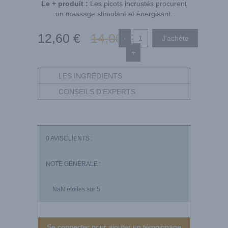
Le + produit :
Les picots incrustés procurent
un massage stimulant et énergisant.
12
,60
€
14
,00
€
-
+
LES INGRÉDIENTS
CONSEILS D'EXPERTS
0
AVISCLIENTS :
NOTE GÉNÉRALE :
NaN
étoiles sur 5
Se connecter pour ajouter un témoignage