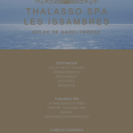
DESTINATION
GOLFE DE ST TROPEZ
HÉBERGEMENTS
RESTAURANT
ACTIVITÉS
INCENTIVE
THALASSO SPA
LA THALASSO EN VIDÉO
CENTRE THALASSO SPA
BASSIN
INFORMATIONS PRATIQUES
CURES ET FORFAITS