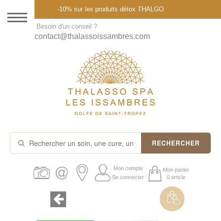
Menu
-10% sur les produits détox THALGO
DESTINATION
Besoin d'un conseil ?
contact@thalassoissambres.com
THALASSO SPA
CURES ET FORFAITS
SOINS À LA CARTE
ABONNEMENTS
IDÉES CADEAUX
RECHERCHER
PROMOS
Mon compte
Mon panier
Se connecter
0 article
PRODUITS THALGO