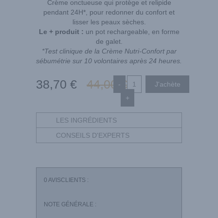
Crème onctueuse qui protège et relipide
pendant 24H*, pour redonner du confort et
lisser les peaux sèches.
Le + produit :
un pot rechargeable, en forme
de galet.
*Test clinique de la Crème Nutri-Confort par
sébumétrie sur 10 volontaires après 24 heures.
38
,70
€
44
,00
€
-
+
LES INGRÉDIENTS
CONSEILS D'EXPERTS
0
AVISCLIENTS :
NOTE GÉNÉRALE :