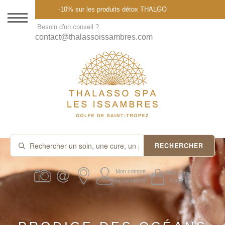
Menu
-10% sur les produits détox THALGO
DESTINATION
Besoin d'un conseil ?
contact@thalassoissambres.com
THALASSO SPA
CURES ET FORFAITS
SOINS À LA CARTE
ABONNEMENTS
IDÉES CADEAUX
RECHERCHER
PROMOS
Mon compte
Mon panier
Se connecter
0 article
PRODUITS THALGO