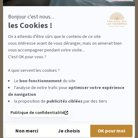
MON PANIER
ACCÈS
Bonjour c'est nous...
CONTACT
les Cookies !
INFORMATIONS
CONDITIONS GÉNÉRALES DE VENTE
On a attendu d'être sûrs que le contenu de ce site
MENTIONS LÉGALES
CONDITIONS GÉNÉRALES - BONS CADEAUX
vous intéresse avant de vous déranger, mais on aimerait bien
POLITIQUE DE CONFIDENTIALITÉ
vous accompagner pendant votre visite...
C'est OK pour vous ?
A quoi servent les cookies ?
THALASSO SPA LES ISSAMBRES - RÉSIDENCE LES CALANQUES PIERRE &
Le
bon fonctionnement
du site
l'analyse de notre trafic pour
optimiser
votre expérience
VACANCES**** - BOULEVARD DU MÉROU - 83380 LES ISSAMBRES -
de navigation
la proposition de
publicités ciblées
par des tiers
CLIQUEZ-ICI POUR MODIFIER VOS PRÉFÉRENCES EN MATIÈRE DE COOKIES
Politique de confidentialité
RETROUVEZ-NOUS SUR :
Non merci
Je choisis
OK pour moi