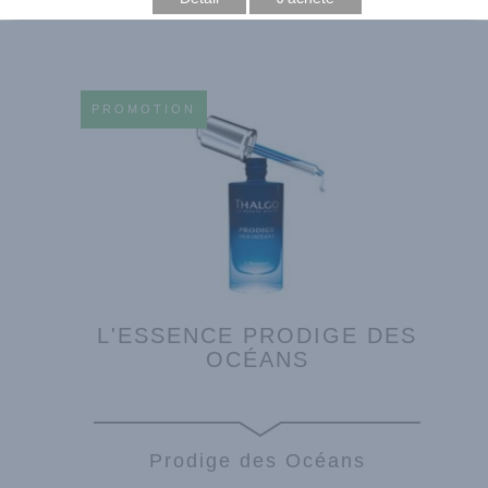
PROMOTION
L'ESSENCE PRODIGE DES
OCÉANS
Prodige des Océans