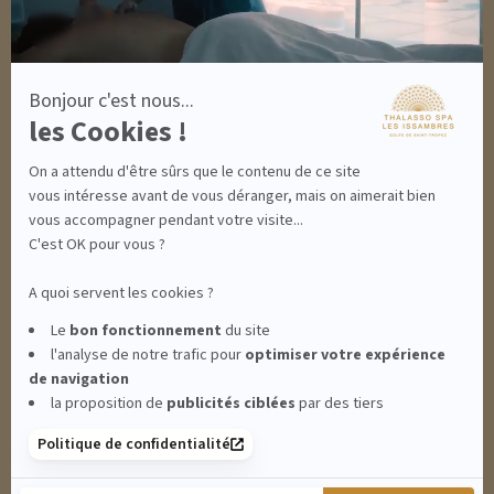
MON COMPTE
MON PANIER
ACCÈS
Bonjour c'est nous...
CONTACT
les Cookies !
INFORMATIONS
CONDITIONS GÉNÉRALES DE VENTE
On a attendu d'être sûrs que le contenu de ce site
MENTIONS LÉGALES
CONDITIONS GÉNÉRALES - BONS CADEAUX
vous intéresse avant de vous déranger, mais on aimerait bien
POLITIQUE DE CONFIDENTIALITÉ
vous accompagner pendant votre visite...
C'est OK pour vous ?
A quoi servent les cookies ?
THALASSO SPA LES ISSAMBRES - RÉSIDENCE LES CALANQUES PIERRE &
Le
bon fonctionnement
du site
l'analyse de notre trafic pour
optimiser
votre expérience
VACANCES**** - BOULEVARD DU MÉROU - 83380 LES ISSAMBRES -
de navigation
la proposition de
publicités ciblées
par des tiers
CLIQUEZ-ICI POUR MODIFIER VOS PRÉFÉRENCES EN MATIÈRE DE COOKIES
Politique de confidentialité
RETROUVEZ-NOUS SUR :