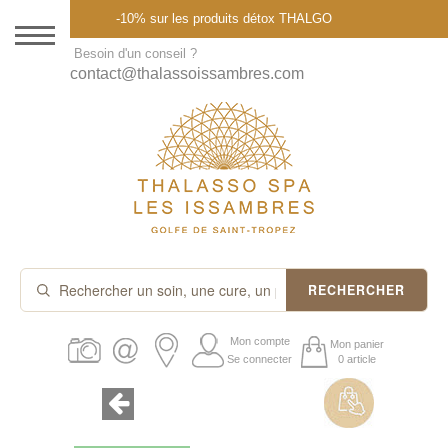
Menu
-10% sur les produits détox THALGO
DESTINATION
Besoin d'un conseil ?
contact@thalassoissambres.com
THALASSO SPA
CURES ET FORFAITS
SOINS À LA CARTE
ABONNEMENTS
IDÉES CADEAUX
RECHERCHER
PROMOS
Mon compte
Mon panier
Se connecter
0 article
PRODUITS THALGO