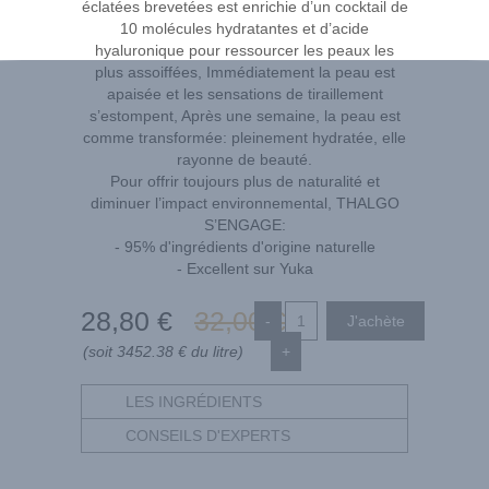
éclatées brevetées est enrichie d’un cocktail de
10 molécules hydratantes et d’acide
hyaluronique pour ressourcer les peaux les
plus assoiffées, Immédiatement la peau est
apaisée et les sensations de tiraillement
s’estompent, Après une semaine, la peau est
comme transformée: pleinement hydratée, elle
rayonne de beauté.
Pour offrir toujours plus de naturalité et
diminuer l’impact environnemental, THALGO
S’ENGAGE:
- 95% d'ingrédients d'origine naturelle
- Excellent sur Yuka
28
,80
€
32
,00
€
-
(soit 3452.38 € du litre)
+
LES INGRÉDIENTS
CONSEILS D'EXPERTS