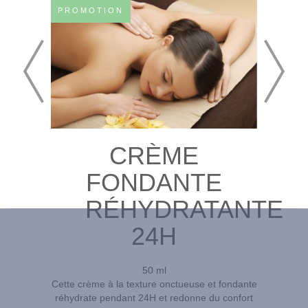
PROMOTION
CRÈME
FONDANTE
RÉHYDRATANTE
24H
50 ml
Cette crème à la texture onctueuse et fondante
réhydrate pendant 24H et redonne du confort