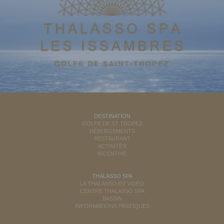
DESTINATION
GOLFE DE ST TROPEZ
HÉBERGEMENTS
RESTAURANT
ACTIVITÉS
INCENTIVE
THALASSO SPA
LA THALASSO EN VIDÉO
CENTRE THALASSO SPA
BASSIN
INFORMATIONS PRATIQUES