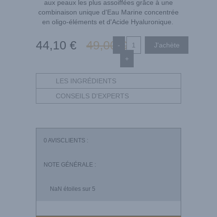
aux peaux les plus assoiffées grâce à une
combinaison unique d'Eau Marine concentrée
en oligo-éléments et d'Acide Hyaluronique.
44
,10
€
49
,00
€
-
+
LES INGRÉDIENTS
CONSEILS D'EXPERTS
0
AVISCLIENTS :
NOTE GÉNÉRALE :
NaN
étoiles sur 5