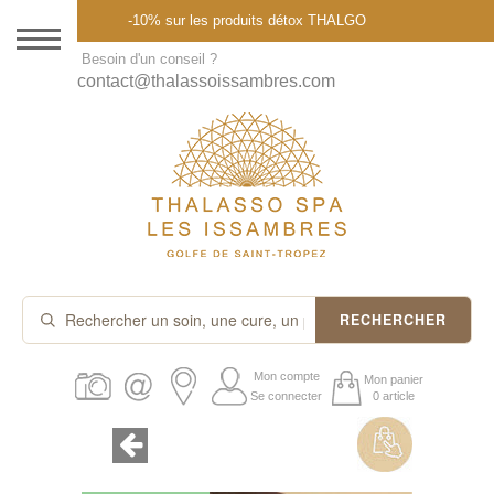
Menu
-10% sur les produits détox THALGO
DESTINATION
Besoin d'un conseil ?
contact@thalassoissambres.com
THALASSO SPA
CURES ET FORFAITS
SOINS À LA CARTE
ABONNEMENTS
IDÉES CADEAUX
RECHERCHER
PROMOS
Mon compte
Mon panier
Se connecter
0 article
PRODUITS THALGO