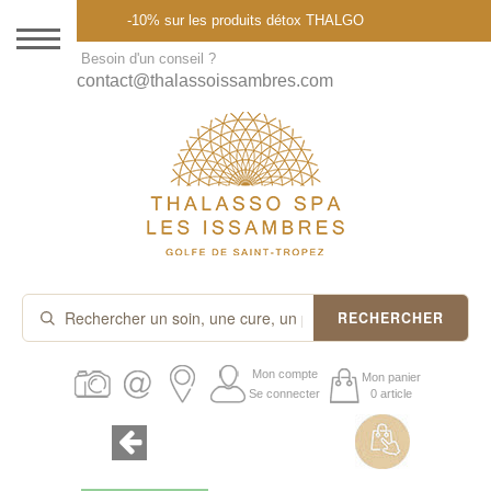
Menu
-10% sur les produits détox THALGO
DESTINATION
Besoin d'un conseil ?
contact@thalassoissambres.com
THALASSO SPA
CURES ET FORFAITS
SOINS À LA CARTE
ABONNEMENTS
IDÉES CADEAUX
RECHERCHER
PROMOS
Mon compte
Mon panier
Se connecter
0 article
PRODUITS THALGO