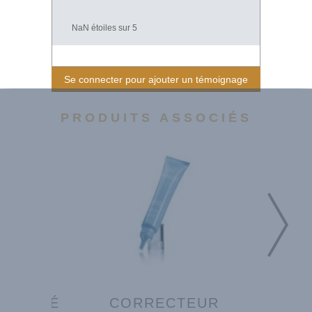
NaN
étoiles sur 5
Se connecter pour ajouter un témoignage
PRODUITS ASSOCIÉS
 MATITÉ
CORRECTEUR
MASQ