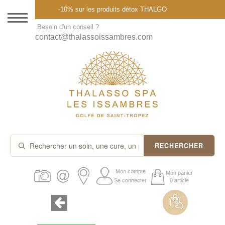
Menu
-10% sur les produits détox THALGO
DESTINATION
Besoin d'un conseil ?
contact@thalassoissambres.com
THALASSO SPA
CURES ET FORFAITS
SOINS À LA CARTE
ABONNEMENTS
IDÉES CADEAUX
RECHERCHER
PROMOS
Mon compte
Mon panier
Se connecter
0 article
PRODUITS THALGO