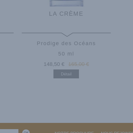
LA CRÈME
Prodige des Océans
50 ml
148
,50
€
165
,00
€
Détail