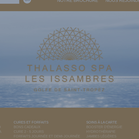
NOTRE BROCHURE
NOUS REJOIND
CURES ET FORFAITS
SOINS À LA CARTE
O
BONS CADEAUX
BOOSTER D'ÉNERGIE
A
CURE 2 - 5 JOURS
HYDROTHÉRAPIE
FORFAITS JOURNÉE ET DEMI-JOURNÉE
JAMBES LÉGÈRES