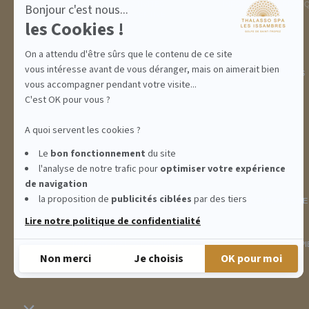
ACTIVITÉS
INFORMATIONS PRATI
Bonjour c'est nous...
INCENTIVE
les Cookies !
On a attendu d'être sûrs que le contenu de ce site
vous intéresse avant de vous déranger, mais on aimerait bien
ABONNEMENTS
IDÉES CADEAUX
PROMOS
vous accompagner pendant votre visite...
C'est OK pour vous ?
A quoi servent les cookies ?
Le
bon fonctionnement
du site
l'analyse de notre trafic pour
optimiser
votre expérience
de navigation
la proposition de
publicités ciblées
par des tiers
INFORMATIONS
CONDITIONS GÉNÉRALES DE
Lire notre politique de confidentialité
THALASSO SPA LES ISSAMBRES - RÉSIDENCE LES CALANQUES PIE
Non merci
Je choisis
OK pour moi
Plateforme de Gestion du Consentement : Personnalisez vos Options
Axeptio consent
Notre plateforme vous permet d'adapter et de gérer vos paramètres de confidentialité, e