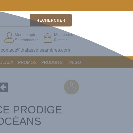
RECHERCHER
Mon compte
Mon panier
Se connecter
0 article
contact@thalassoissambres.com
?
ADEAUX
PROMOS
PRODUITS THALGO
CE PRODIGE
OCÉANS