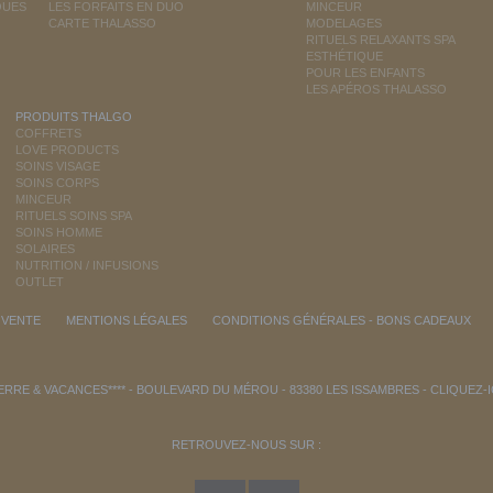
QUES
LES FORFAITS EN DUO
MINCEUR
CARTE THALASSO
MODELAGES
RITUELS RELAXANTS SPA
ESTHÉTIQUE
POUR LES ENFANTS
LES APÉROS THALASSO
PRODUITS THALGO
COFFRETS
LOVE PRODUCTS
SOINS VISAGE
SOINS CORPS
MINCEUR
RITUELS SOINS SPA
SOINS HOMME
SOLAIRES
NUTRITION / INFUSIONS
OUTLET
 VENTE
MENTIONS LÉGALES
CONDITIONS GÉNÉRALES - BONS CADEAUX
RRE & VACANCES**** - BOULEVARD DU MÉROU - 83380 LES ISSAMBRES -
CLIQUEZ-
RETROUVEZ-NOUS SUR :
n garantissant la conformité avec les réglementations. Personnalisez vos préférences pour c