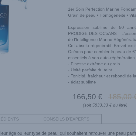
1er Soin Perfection Marine Fonda
Grain de peau • Homogénéité • Vital
Expression sublime de 50 ann
PRODIGE DES OCéANS - L'essence i
de l'Intelligence Marine Régénérati
Cet absolu régénératif, Brevet exc
Océans pour combler la peau de 6
essentiels à son auto-régénération 
- Finesse extrême du grain
- Unité parfaite du teint
- Tonicité, fraîcheur et rebondi de 
- éclat sublime
166
,50
€
185
,00
(soit 5833.33 € du litre)
RÉDIENTS
CONSEILS D'EXPERTS
eur âge ou leur type de peau, qui souhaitent retrouver une peau parfa