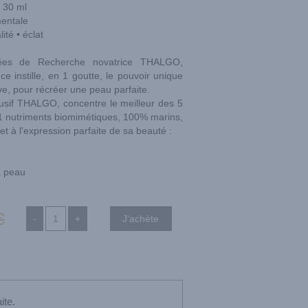
30 ml
mentale
ité • éclat
ées de Recherche novatrice THALGO,
nstille, en 1 goutte, le pouvoir unique
ve, pour récréer une peau parfaite.
lusif THALGO, concentre le meilleur des 5
1 nutriments biomimétiques, 100% marins,
et à l'expression parfaite de sa beauté :
la peau
€
-
+
ite.