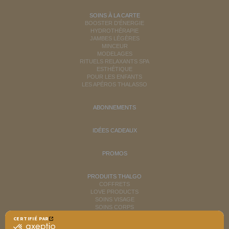
SOINS À LA CARTE
BOOSTER D'ÉNERGIE
HYDROTHÉRAPIE
JAMBES LÉGÈRES
MINCEUR
MODELAGES
RITUELS RELAXANTS SPA
ESTHÉTIQUE
POUR LES ENFANTS
LES APÉROS THALASSO
ABONNEMENTS
IDÉES CADEAUX
PROMOS
PRODUITS THALGO
COFFRETS
LOVE PRODUCTS
SOINS VISAGE
SOINS CORPS
MINCEUR
CERTIFIÉ PAR
RITUELS SOINS SPA
certifié