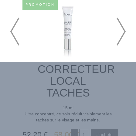
PROMOTION
CORRECTEUR
LOCAL
TACHES
15 ml
Ultra concentré, ce soin réduit visiblement les
taches sur le visage et les mains.
52
,20
€
58
,00
€
-