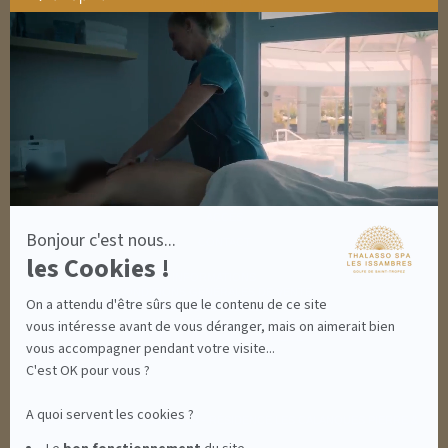
SOINS HOMME
par
SOLAIRES
Axeptio
NUTRITION / INFUSIONS
-
OUTLET
En
savoir
plus
DÉCOUVRIR EN IMAGES
sur
NEWSLETTERS
Axeptio
8 BONNES RAISONS DE VENIR
MON COMPTE
MON PANIER
ACCÈS
Bonjour c'est nous...
CONTACT
les Cookies !
INFORMATIONS
CONDITIONS GÉNÉRALES DE VENTE
On a attendu d'être sûrs que le contenu de ce site
MENTIONS LÉGALES
CONDITIONS GÉNÉRALES - BONS CADEAUX
vous intéresse avant de vous déranger, mais on aimerait bien
POLITIQUE DE CONFIDENTIALITÉ
vous accompagner pendant votre visite...
C'est OK pour vous ?
A quoi servent les cookies ?
THALASSO SPA LES ISSAMBRES - RÉSIDENCE LES CALANQUES PIERRE &