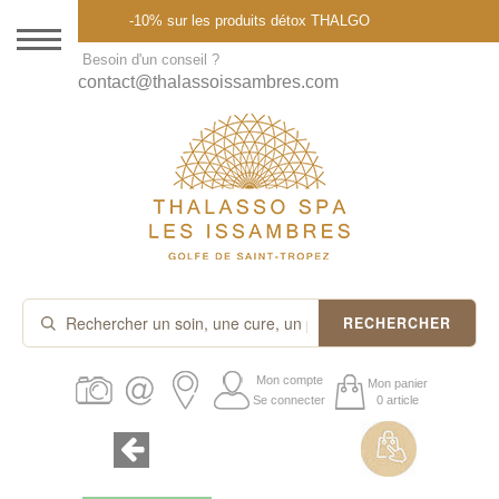
Menu
-10% sur les produits détox THALGO
DESTINATION
Besoin d'un conseil ?
contact@thalassoissambres.com
THALASSO SPA
CURES ET FORFAITS
SOINS À LA CARTE
ABONNEMENTS
IDÉES CADEAUX
RECHERCHER
PROMOS
Mon compte
Mon panier
Se connecter
0 article
PRODUITS THALGO