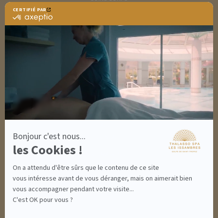
MINCEUR
CERTIFIÉ PAR
RITUELS SOINS SPA
certifié
SOINS HOMME
par
SOLAIRES
Axeptio
NUTRITION / INFUSIONS
-
OUTLET
En
savoir
plus
DÉCOUVRIR EN IMAGES
sur
NEWSLETTERS
Axeptio
8 BONNES RAISONS DE VENIR
MON COMPTE
MON PANIER
ACCÈS
Bonjour c'est nous...
CONTACT
les Cookies !
INFORMATIONS
CONDITIONS GÉNÉRALES DE VENTE
On a attendu d'être sûrs que le contenu de ce site
MENTIONS LÉGALES
CONDITIONS GÉNÉRALES - BONS CADEAUX
vous intéresse avant de vous déranger, mais on aimerait bien
POLITIQUE DE CONFIDENTIALITÉ
vous accompagner pendant votre visite...
C'est OK pour vous ?