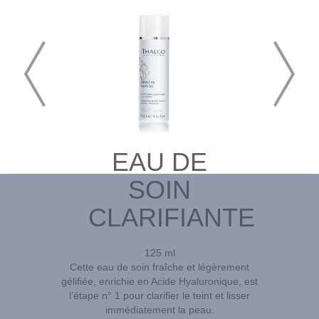
EAU DE
SOIN
CLARIFIANTE
125 ml
Cette eau de soin fraîche et légèrement
gélifiée, enrichie en Acide Hyaluronique, est
l’étape n° 1 pour clarifier le teint et lisser
immédiatement la peau.