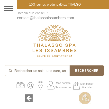
Menu
-10% sur les produits détox THALGO
DESTINATION
Besoin d'un conseil ?
contact@thalassoissambres.com
THALASSO SPA
CURES ET FORFAITS
SOINS À LA CARTE
ABONNEMENTS
IDÉES CADEAUX
RECHERCHER
PROMOS
Mon compte
Mon panier
Se connecter
0 article
PRODUITS THALGO