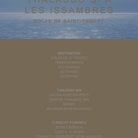
DESTINATION
GOLFE DE ST TROPEZ
HÉBERGEMENTS
RESTAURANT
ACTIVITÉS
INCENTIVE
THALASSO SPA
LA THALASSO EN VIDÉO
CENTRE THALASSO SPA
BASSIN
INFORMATIONS PRATIQUES
CURES ET FORFAITS
BONS CADEAUX
CURE 2 - 5 JOURS
FORFAITS JOURNÉE ET DEMI-JOURNÉE