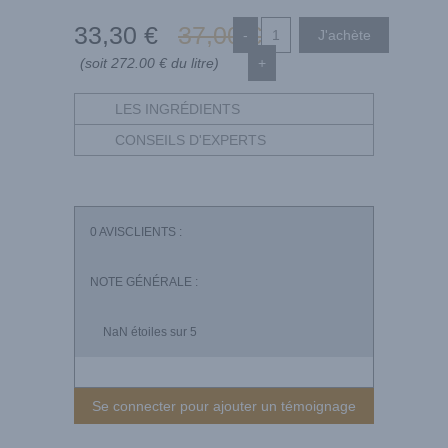
33
,30
€
37
,00
€
-
(soit 272.00 € du litre)
+
LES INGRÉDIENTS
CONSEILS D'EXPERTS
0
AVISCLIENTS :
NOTE GÉNÉRALE :
NaN
étoiles sur 5
Se connecter pour ajouter un témoignage