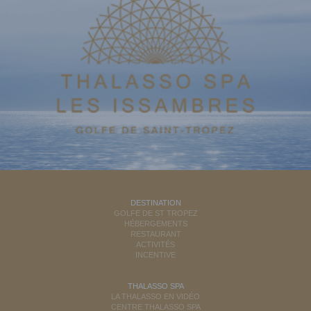
DESTINATION
GOLFE DE ST TROPEZ
HÉBERGEMENTS
RESTAURANT
ACTIVITÉS
INCENTIVE
THALASSO SPA
LA THALASSO EN VIDÉO
CENTRE THALASSO SPA