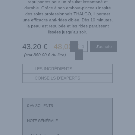
repulpantes pour un résultat instantané et
durable. Grâce à son embout-pinceau inspiré
des soins professionnels THALGO, il permet
une efficacité anti-rides ciblée. Dès 10 minutes,
la peau est repulpée et les rides paraissent
lissées jusqu’au soir.
43
,20
€
48
,00
€
-
(soit 860.00 € du litre)
+
LES INGRÉDIENTS
CONSEILS D'EXPERTS
0
AVISCLIENTS :
NOTE GÉNÉRALE :