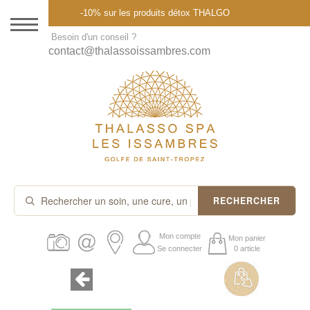
Menu
-10% sur les produits détox THALGO
DESTINATION
Besoin d'un conseil ?
contact@thalassoissambres.com
THALASSO SPA
CURES ET FORFAITS
SOINS À LA CARTE
ABONNEMENTS
IDÉES CADEAUX
RECHERCHER
PROMOS
Mon compte
Mon panier
Se connecter
0 article
PRODUITS THALGO