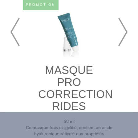
PROMOTION
MASQUE
PRO
CORRECTION
RIDES
50 ml
Ce masque frais et gélifié, contient un acide
hyaluronique réticulé aux propriétés