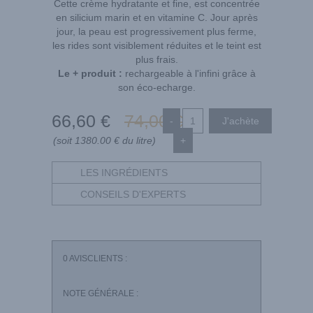
Cette crème hydratante et fine, est concentrée
en silicium marin et en vitamine C. Jour après
jour, la peau est progressivement plus ferme,
les rides sont visiblement réduites et le teint est
plus frais.
Le + produit :
rechargeable à l'infini grâce à
son éco-echarge.
66
,60
€
74
,00
€
-
(soit 1380.00 € du litre)
+
LES INGRÉDIENTS
CONSEILS D'EXPERTS
0
AVISCLIENTS :
NOTE GÉNÉRALE :