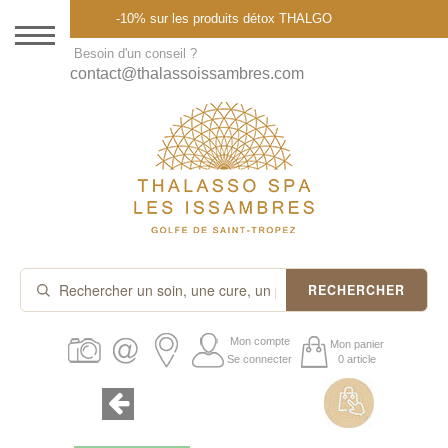
Menu
-10% sur les produits détox THALGO
DESTINATION
Besoin d'un conseil ?
contact@thalassoissambres.com
THALASSO SPA
CURES ET FORFAITS
SOINS À LA CARTE
ABONNEMENTS
IDÉES CADEAUX
RECHERCHER
PROMOS
Mon compte
Mon panier
Se connecter
0 article
PRODUITS THALGO