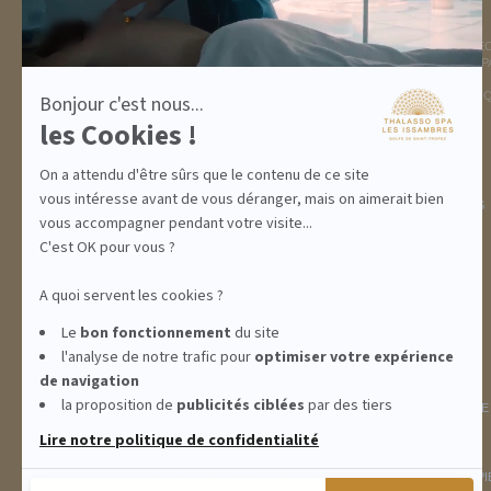
DESTINATION
THALASSO SPA
GOLFE DE ST TROPEZ
LA THALASSO EN VIDÉ
HÉBERGEMENTS
CENTRE THALASSO SP
RESTAURANT
BASSIN
ACTIVITÉS
INFORMATIONS PRATI
Bonjour c'est nous...
INCENTIVE
les Cookies !
On a attendu d'être sûrs que le contenu de ce site
vous intéresse avant de vous déranger, mais on aimerait bien
ABONNEMENTS
IDÉES CADEAUX
PROMOS
vous accompagner pendant votre visite...
C'est OK pour vous ?
A quoi servent les cookies ?
Le
bon fonctionnement
du site
l'analyse de notre trafic pour
optimiser
votre expérience
de navigation
la proposition de
publicités ciblées
par des tiers
INFORMATIONS
CONDITIONS GÉNÉRALES DE
Lire notre politique de confidentialité
THALASSO SPA LES ISSAMBRES - RÉSIDENCE LES CALANQUES PIE