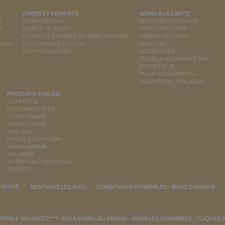
CURES ET FORFAITS
SOINS À LA CARTE
O
BONS CADEAUX
BOOSTER D'ÉNERGIE
A
CURE 2 - 5 JOURS
HYDROTHÉRAPIE
FORFAITS JOURNÉE ET DEMI-JOURNÉE
JAMBES LÉGÈRES
QUES
LES FORFAITS EN DUO
MINCEUR
CARTE THALASSO
MODELAGES
RITUELS RELAXANTS SPA
ESTHÉTIQUE
POUR LES ENFANTS
LES APÉROS THALASSO
PRODUITS THALGO
COFFRETS
LOVE PRODUCTS
SOINS VISAGE
SOINS CORPS
MINCEUR
RITUELS SOINS SPA
SOINS HOMME
SOLAIRES
NUTRITION / INFUSIONS
OUTLET
 VENTE
MENTIONS LÉGALES
CONDITIONS GÉNÉRALES - BONS CADEAUX
RRE & VACANCES**** - BOULEVARD DU MÉROU - 83380 LES ISSAMBRES -
CLIQUEZ-