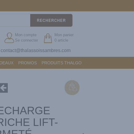
RECHERCHER
Mon compte
Mon panier
Se connecter
0 article
contact@thalassoissambres.com
?
ADEAUX
PROMOS
PRODUITS THALGO
ECHARGE
ICHE LIFT-
RMETÉ