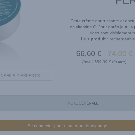
Cette crème nourrissante et onctu
en vitamine C. Jour après jour, la
rides sont visiblement ré
Le + produit :
rechargeable 
66
,60
€
74
,00
€
(soit 1380.00 € du litre)
NSEILS D'EXPERTS
NOTE GÉNÉRALE :
Se connecter pour ajouter un témoignage