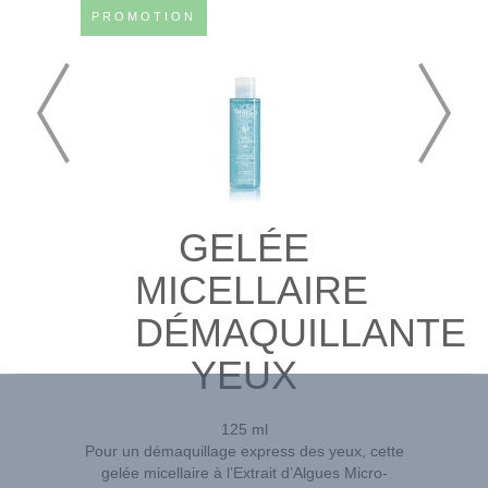
PROMOTION
GELÉE
MICELLAIRE
DÉMAQUILLANTE
YEUX
125 ml
Pour un démaquillage express des yeux, cette
gelée micellaire à l’Extrait d’Algues Micro-