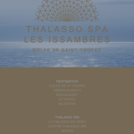
DESTINATION
GOLFE DE ST TROPEZ
HÉBERGEMENTS
RESTAURANT
ACTIVITÉS
INCENTIVE
THALASSO SPA
LA THALASSO EN VIDÉO
CENTRE THALASSO SPA
BASSIN