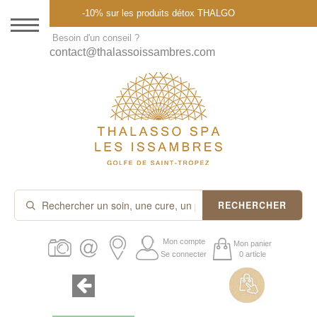
Menu
-10% sur les produits détox THALGO
DESTINATION
Besoin d'un conseil ?
contact@thalassoissambres.com
THALASSO SPA
CURES ET FORFAITS
SOINS À LA CARTE
ABONNEMENTS
IDÉES CADEAUX
RECHERCHER
PROMOS
Mon compte
Mon panier
Se connecter
0 article
PRODUITS THALGO