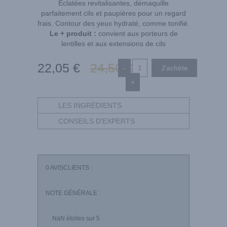
Eclatées revitalisantes, démaquille
parfaitement cils et paupières pour un regard
frais. Contour des yeux hydraté, comme tonifié.
Le + produit :
convient aux porteurs de
lentilles et aux extensions de cils
22
,05
€
24
,50
€
-
+
LES INGRÉDIENTS
CONSEILS D'EXPERTS
0
AVISCLIENTS :
NOTE GÉNÉRALE :
NaN
étoiles sur 5