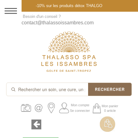
Menu
-10% sur les produits détox THALGO
DESTINATION
Besoin d'un conseil ?
contact@thalassoissambres.com
THALASSO SPA
CURES ET FORFAITS
SOINS À LA CARTE
ABONNEMENTS
IDÉES CADEAUX
RECHERCHER
PROMOS
Mon compte
Mon panier
Se connecter
0 article
PRODUITS THALGO