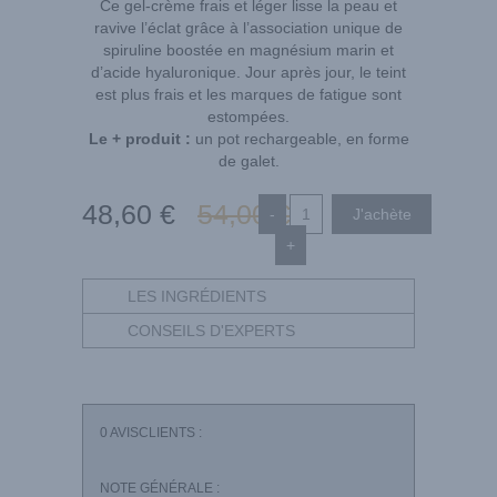
Ce gel-crème frais et léger lisse la peau et
ravive l’éclat grâce à l’association unique de
spiruline boostée en magnésium marin et
d’acide hyaluronique. Jour après jour, le teint
est plus frais et les marques de fatigue sont
estompées.
Le + produit :
un pot rechargeable, en forme
de galet.
48
,60
€
54
,00
€
-
+
LES INGRÉDIENTS
CONSEILS D'EXPERTS
0
AVISCLIENTS :
NOTE GÉNÉRALE :