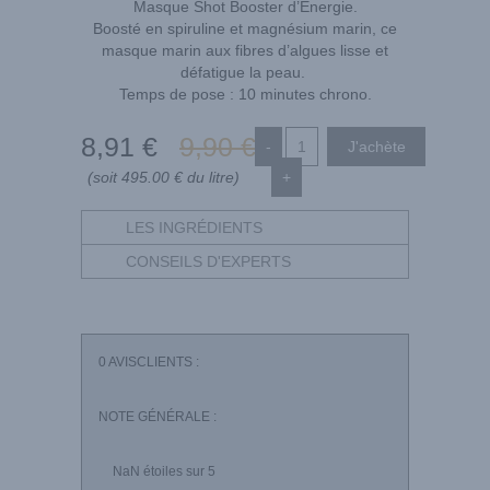
Masque Shot Booster d’Énergie.
Boosté en spiruline et magnésium marin, ce
masque marin aux fibres d’algues lisse et
défatigue la peau.
Temps de pose : 10 minutes chrono.
8
,91
€
9
,90
€
-
(soit 495.00 € du litre)
+
LES INGRÉDIENTS
CONSEILS D'EXPERTS
0
AVISCLIENTS :
NOTE GÉNÉRALE :
NaN
étoiles sur 5