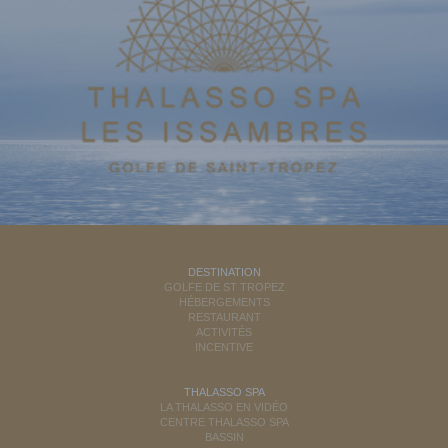
DESTINATION
GOLFE DE ST TROPEZ
HÉBERGEMENTS
RESTAURANT
ACTIVITÉS
INCENTIVE
THALASSO SPA
LA THALASSO EN VIDÉO
CENTRE THALASSO SPA
BASSIN