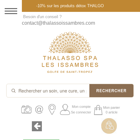
Menu
-10% sur les produits détox THALGO
DESTINATION
Besoin d'un conseil ?
contact@thalassoissambres.com
THALASSO SPA
CURES ET FORFAITS
SOINS À LA CARTE
ABONNEMENTS
IDÉES CADEAUX
RECHERCHER
PROMOS
Mon compte
Mon panier
Se connecter
0 article
PRODUITS THALGO