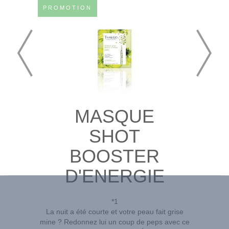
PROMOTION
MASQUE
SHOT
BOOSTER
D'ENERGIE
*1
La nuit a été courte et votre peau fait grise
mine ? Redonnez lui un coup de peps avec ce