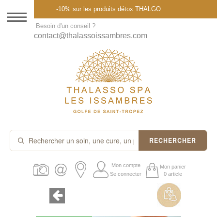
Menu
-10% sur les produits détox THALGO
DESTINATION
Besoin d'un conseil ?
contact@thalassoissambres.com
THALASSO SPA
CURES ET FORFAITS
SOINS À LA CARTE
ABONNEMENTS
IDÉES CADEAUX
RECHERCHER
PROMOS
Mon compte
Mon panier
Se connecter
0 article
PRODUITS THALGO