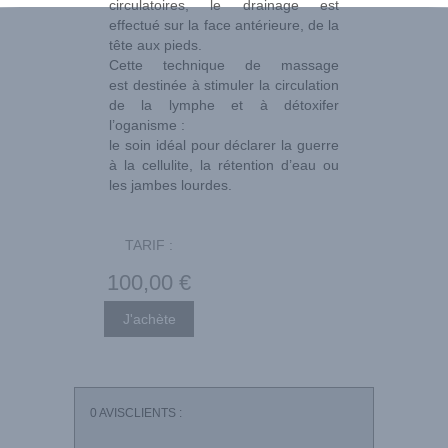
circulatoires, le drainage est
effectué sur la face antérieure, de la
tête aux pieds.
Cette technique de massage
est destinée à stimuler la circulation
de la lymphe et à détoxifer
l’oganisme :
le soin idéal pour déclarer la guerre
à la cellulite, la rétention d’eau ou
les jambes lourdes.
TARIF :
100
,00
€
0
AVISCLIENTS :