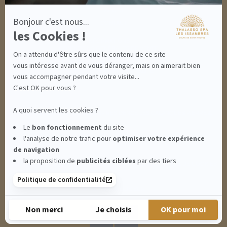
ACCÈS
Bonjour c'est nous...
CONTACT
les Cookies !
INFORMATIONS
CONDITIONS GÉNÉRALES DE VENTE
On a attendu d'être sûrs que le contenu de ce site
MENTIONS LÉGALES
CONDITIONS GÉNÉRALES - BONS CADEAUX
vous intéresse avant de vous déranger, mais on aimerait bien
POLITIQUE DE CONFIDENTIALITÉ
vous accompagner pendant votre visite...
C'est OK pour vous ?
A quoi servent les cookies ?
THALASSO SPA LES ISSAMBRES - RÉSIDENCE LES CALANQUES PIERRE &
Le
bon fonctionnement
du site
l'analyse de notre trafic pour
optimiser
votre expérience
VACANCES**** - BOULEVARD DU MÉROU - 83380 LES ISSAMBRES -
de navigation
la proposition de
publicités ciblées
par des tiers
CLIQUEZ-ICI POUR MODIFIER VOS PRÉFÉRENCES EN MATIÈRE DE COOKIES
Politique de confidentialité
RETROUVEZ-NOUS SUR :
Non merci
Je choisis
OK pour moi