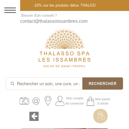
Menu
-10% sur les produits détox THALGO
DESTINATION
Besoin d'un conseil ?
contact@thalassoissambres.com
THALASSO SPA
CURES ET FORFAITS
SOINS À LA CARTE
ABONNEMENTS
IDÉES CADEAUX
RECHERCHER
PROMOS
Mon compte
Mon panier
Se connecter
0 article
PRODUITS THALGO