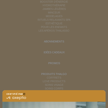
BOOSTER D'ÉNERGIE
HYDROTHÉRAPIE
JAMBES LÉGÈRES
MINCEUR
MODELAGES
RITUELS RELAXANTS SPA
ESTHÉTIQUE
POUR LES ENFANTS
LES APÉROS THALASSO
ABONNEMENTS
IDÉES CADEAUX
PROMOS
PRODUITS THALGO
COFFRETS
LOVE PRODUCTS
SOINS VISAGE
SOINS CORPS
MINCEUR
CERTIFIÉ PAR
RITUELS SOINS SPA
certifié
SOINS HOMME
par
SOLAIRES
Axeptio
NUTRITION / INFUSIONS