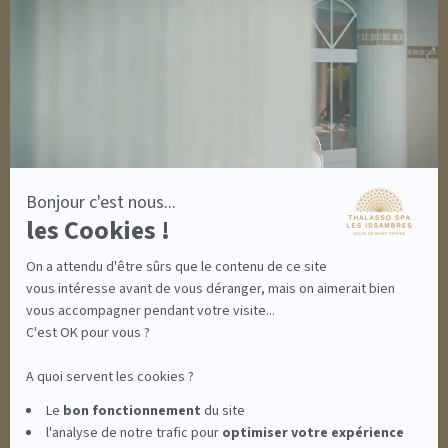
-
OUTLET
En
savoir
plus
DÉCOUVRIR EN IMAGES
sur
NEWSLETTERS
Axeptio
8 BONNES RAISONS DE VENIR
MON COMPTE
MON PANIER
ACCÈS
Bonjour c'est nous...
CONTACT
les Cookies !
INFORMATIONS
CONDITIONS GÉNÉRALES DE VENTE
On a attendu d'être sûrs que le contenu de ce site
MENTIONS LÉGALES
CONDITIONS GÉNÉRALES - BONS CADEAUX
vous intéresse avant de vous déranger, mais on aimerait bien
POLITIQUE DE CONFIDENTIALITÉ
vous accompagner pendant votre visite...
C'est OK pour vous ?
A quoi servent les cookies ?
THALASSO SPA LES ISSAMBRES - RÉSIDENCE LES CALANQUES PIERRE &
Le
bon fonctionnement
du site
l'analyse de notre trafic pour
optimiser
votre expérience
VACANCES**** - BOULEVARD DU MÉROU - 83380 LES ISSAMBRES -