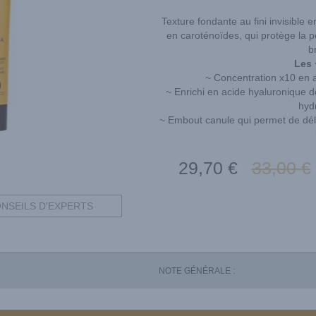
Texture fondante au fini invisible
en caroténoïdes, qui protège la p
b
Les 
~ Concentration x10 en 
~ Enrichi en acide hyaluronique d
hydr
~ Embout canule qui permet de déliv
29
,70
€
33
,00
€
NSEILS D'EXPERTS
NOTE GÉNÉRALE :