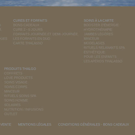
CURES ET FORFAITS
SOINS À LA CARTE
O
BONS CADEAUX
BOOSTER D'ÉNERGIE
A
CURE 2 - 5 JOURS
HYDROTHÉRAPIE
FORFAITS JOURNÉE ET DEMI-JOURNÉE
JAMBES LÉGÈRES
QUES
LES FORFAITS EN DUO
MINCEUR
CARTE THALASSO
MODELAGES
RITUELS RELAXANTS SPA
ESTHÉTIQUE
POUR LES ENFANTS
LES APÉROS THALASSO
PRODUITS THALGO
COFFRETS
LOVE PRODUCTS
SOINS VISAGE
SOINS CORPS
MINCEUR
RITUELS SOINS SPA
SOINS HOMME
SOLAIRES
NUTRITION / INFUSIONS
OUTLET
 VENTE
MENTIONS LÉGALES
CONDITIONS GÉNÉRALES - BONS CADEAUX