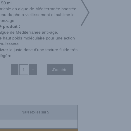
50 ml
 enrichie en algue de Méditerranée boostée
eau du photo-vieillissement et sublime le
ronzage.
+ produit :
algue de Méditerranée anti-âge.
e haut poids moléculaire pour une action
a-lissante.
rer la juste dose d’une texture fluide très
légère.
-
+
NaN
étoiles sur 5