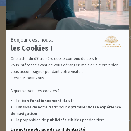
sur
Axeptio
DESTINATION
THALASSO SPA
GOLFE DE ST TROPEZ
LA THALASSO EN VIDÉ
HÉBERGEMENTS
CENTRE THALASSO SP
RESTAURANT
BASSIN
ACTIVITÉS
INFORMATIONS PRATI
Bonjour c'est nous...
INCENTIVE
les Cookies !
On a attendu d'être sûrs que le contenu de ce site
vous intéresse avant de vous déranger, mais on aimerait bien
ABONNEMENTS
IDÉES CADEAUX
PROMOS
vous accompagner pendant votre visite...
C'est OK pour vous ?
A quoi servent les cookies ?
Le
bon fonctionnement
du site
l'analyse de notre trafic pour
optimiser
votre expérience
de navigation
la proposition de
publicités ciblées
par des tiers
INFORMATIONS
CONDITIONS GÉNÉRALES DE
Lire notre politique de confidentialité