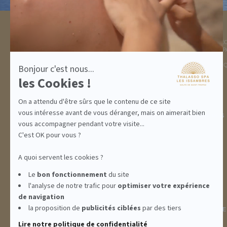
sur
Axeptio
DESTINATION
THALASSO SPA
GOLFE DE ST TROPEZ
LA THALASSO EN VIDÉ
HÉBERGEMENTS
CENTRE THALASSO SP
RESTAURANT
BASSIN
ACTIVITÉS
INFORMATIONS PRATI
Bonjour c'est nous...
INCENTIVE
les Cookies !
On a attendu d'être sûrs que le contenu de ce site
vous intéresse avant de vous déranger, mais on aimerait bien
ABONNEMENTS
IDÉES CADEAUX
PROMOS
vous accompagner pendant votre visite...
C'est OK pour vous ?
A quoi servent les cookies ?
Le
bon fonctionnement
du site
l'analyse de notre trafic pour
optimiser
votre expérience
de navigation
la proposition de
publicités ciblées
par des tiers
INFORMATIONS
CONDITIONS GÉNÉRALES DE
Lire notre politique de confidentialité