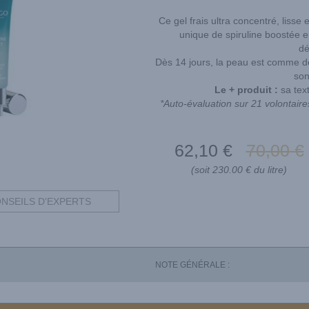
Ce gel frais ultra concentré, lisse 
unique de spiruline boostée e
dé
Dès 14 jours, la peau est comme dét
son
Le + produit :
sa tex
*Auto-évaluation sur 21 volontair
62
,10
€
70
,00
€
(soit 230.00 € du litre)
NSEILS D'EXPERTS
NOTE GÉNÉRALE :