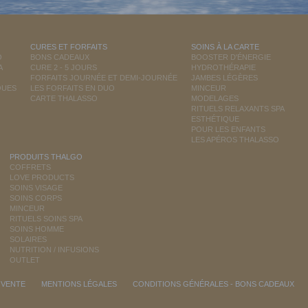
CURES ET FORFAITS
SOINS À LA CARTE
O
BONS CADEAUX
BOOSTER D'ÉNERGIE
A
CURE 2 - 5 JOURS
HYDROTHÉRAPIE
FORFAITS JOURNÉE ET DEMI-JOURNÉE
JAMBES LÉGÈRES
QUES
LES FORFAITS EN DUO
MINCEUR
CARTE THALASSO
MODELAGES
RITUELS RELAXANTS SPA
ESTHÉTIQUE
POUR LES ENFANTS
LES APÉROS THALASSO
PRODUITS THALGO
COFFRETS
LOVE PRODUCTS
SOINS VISAGE
SOINS CORPS
MINCEUR
RITUELS SOINS SPA
SOINS HOMME
SOLAIRES
NUTRITION / INFUSIONS
OUTLET
 VENTE
MENTIONS LÉGALES
CONDITIONS GÉNÉRALES - BONS CADEAUX