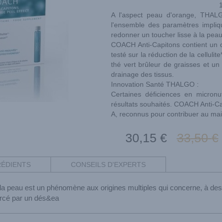
A l'aspect peau d'orange, THALGO
l'ensemble des paramètres impliqué
redonner un toucher lisse à la peau
COACH Anti-Capitons contient un 
testé sur la réduction de la celluli
thé vert brûleur de graisses et un 
drainage des tissus.
Innovation Santé THALGO :
Certaines déficiences en micronut
résultats souhaités. COACH Anti-Ca
A, reconnus pour contribuer au ma
30
,15
€
33
,50
€
RÉDIENTS
CONSEILS D'EXPERTS
e la peau est un phénomène aux origines multiples qui concerne, à de
orcé par un dés&ea