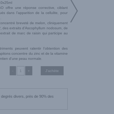
10x25ml
 offre une réponse corrective, ciblant
s dans l'apparition de la cellulite, pour
.
concentré breveté de melon, cliniquement
te*, des extraits d'Ascophyllum nodosum, de
extrait de marc de raisin qui participe au
riments peuvent ralentir l'obtention des
pitons concentre du zinc et de la vitamine
intien d'une peau normale.
-
+
s degrés divers, près de 90% des