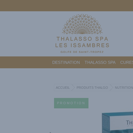
DESTINATION
THALASSO SPA
CURES
ACCUEIL
PRODUITS THALGO
NUTRITION
PROMOTION