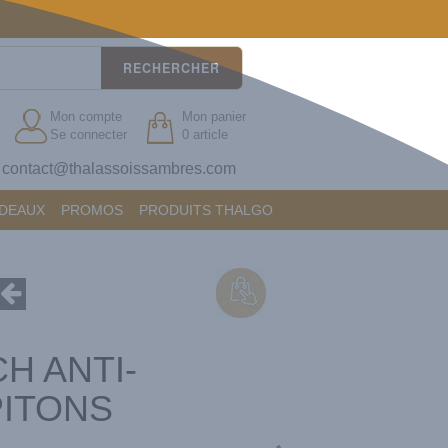
RECHERCHER
Mon compte
Mon panier
Se connecter
0 article
contact@thalassoissambres.com
?
ADEAUX
PROMOS
PRODUITS THALGO
H ANTI-
ITONS