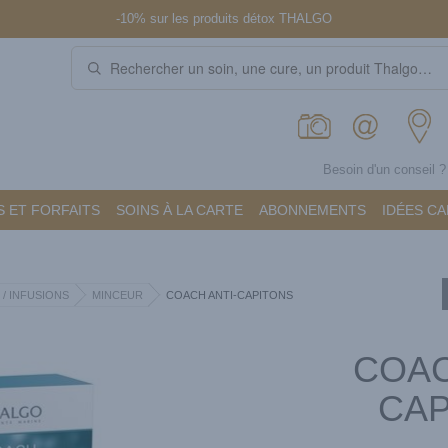
-10% sur les produits détox THALGO
Besoin d'un conseil 
 ET FORFAITS
SOINS À LA CARTE
ABONNEMENTS
IDÉES C
 / INFUSIONS
MINCEUR
COACH ANTI-CAPITONS
COAC
CAP