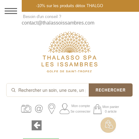
Menu
-10% sur les produits détox THALGO
DESTINATION
Besoin d'un conseil ?
contact@thalassoissambres.com
THALASSO SPA
CURES ET FORFAITS
SOINS À LA CARTE
ABONNEMENTS
IDÉES CADEAUX
RECHERCHER
PROMOS
Mon compte
Mon panier
Se connecter
0 article
PRODUITS THALGO