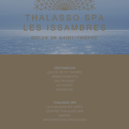
DESTINATION
GOLFE DE ST TROPEZ
HÉBERGEMENTS
RESTAURANT
ACTIVITÉS
INCENTIVE
THALASSO SPA
LA THALASSO EN VIDÉO
CENTRE THALASSO SPA
BASSIN
INFORMATIONS PRATIQUES