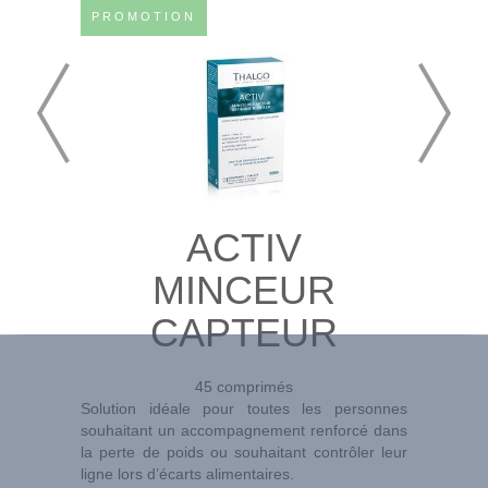
PROMOTION
ACTIV
MINCEUR
CAPTEUR
45 comprimés
Solution idéale pour toutes les personnes
souhaitant un accompagnement renforcé dans
la perte de poids ou souhaitant contrôler leur
ligne lors d’écarts alimentaires.