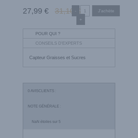
27
,99
€
31
,10
€
-
+
POUR QUI ?
CONSEILS D'EXPERTS
Capteur Graisses et Sucres
0
AVISCLIENTS :
NOTE GÉNÉRALE :
NaN
étoiles sur 5