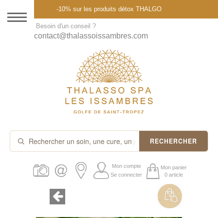
Menu
-10% sur les produits détox THALGO
DESTINATION
Besoin d'un conseil ?
contact@thalassoissambres.com
THALASSO SPA
CURES ET FORFAITS
SOINS À LA CARTE
ABONNEMENTS
IDÉES CADEAUX
RECHERCHER
PROMOS
Mon compte
Mon panier
Se connecter
0 article
PRODUITS THALGO