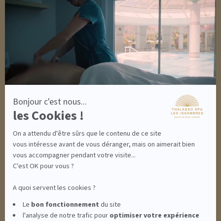
-
OUTLET
En
savoir
plus
DÉCOUVRIR EN IMAGES
sur
NEWSLETTERS
Axeptio
8 BONNES RAISONS DE VENIR
MON COMPTE
MON PANIER
ACCÈS
Bonjour c'est nous...
CONTACT
les Cookies !
INFORMATIONS
CONDITIONS GÉNÉRALES DE VENTE
On a attendu d'être sûrs que le contenu de ce site
MENTIONS LÉGALES
CONDITIONS GÉNÉRALES - BONS CADEAUX
vous intéresse avant de vous déranger, mais on aimerait bien
POLITIQUE DE CONFIDENTIALITÉ
vous accompagner pendant votre visite...
C'est OK pour vous ?
A quoi servent les cookies ?
THALASSO SPA LES ISSAMBRES - RÉSIDENCE LES CALANQUES PIERRE &
Le
bon fonctionnement
du site
l'analyse de notre trafic pour
optimiser
votre expérience
VACANCES**** - BOULEVARD DU MÉROU - 83380 LES ISSAMBRES -