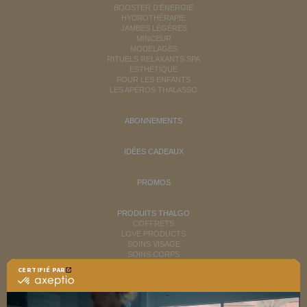
BOOSTER D'ÉNERGIE
HYDROTHÉRAPIE
JAMBES LÉGÈRES
MINCEUR
MODELAGES
RITUELS RELAXANTS SPA
ESTHÉTIQUE
POUR LES ENFANTS
LES APÉROS THALASSO
ABONNEMENTS
IDÉES CADEAUX
PROMOS
PRODUITS THALGO
COFFRETS
LOVE PRODUCTS
SOINS VISAGE
SOINS CORPS
MINCEUR
CERTIFIÉ PAR
RITUELS SOINS SPA
certifié
SOINS HOMME
par
SOLAIRES
Axeptio
NUTRITION / INFUSIONS