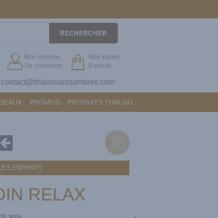
RECHERCHER
Mon compte
Mon panier
Se connecter
0 article
contact@thalassoissambres.com
?
ADEAUX
PROMOS
PRODUITS THALGO
LES ENFANTS
IN RELAX
25 MIN