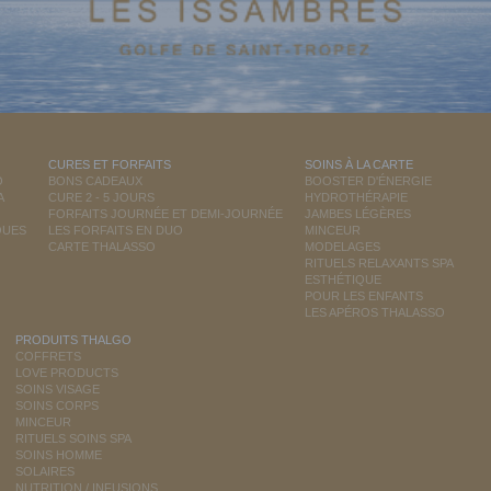
CURES ET FORFAITS
SOINS À LA CARTE
O
BONS CADEAUX
BOOSTER D'ÉNERGIE
A
CURE 2 - 5 JOURS
HYDROTHÉRAPIE
FORFAITS JOURNÉE ET DEMI-JOURNÉE
JAMBES LÉGÈRES
QUES
LES FORFAITS EN DUO
MINCEUR
CARTE THALASSO
MODELAGES
RITUELS RELAXANTS SPA
ESTHÉTIQUE
POUR LES ENFANTS
LES APÉROS THALASSO
PRODUITS THALGO
COFFRETS
LOVE PRODUCTS
SOINS VISAGE
SOINS CORPS
MINCEUR
RITUELS SOINS SPA
SOINS HOMME
SOLAIRES
NUTRITION / INFUSIONS