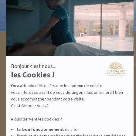
Axeptio
-
En
savoir
plus
sur
Axeptio
DESTINATION
THALASSO SPA
GOLFE DE ST TROPEZ
LA THALASSO EN VIDÉ
HÉBERGEMENTS
CENTRE THALASSO SP
RESTAURANT
BASSIN
ACTIVITÉS
INFORMATIONS PRATI
Bonjour c'est nous...
INCENTIVE
les Cookies !
On a attendu d'être sûrs que le contenu de ce site
vous intéresse avant de vous déranger, mais on aimerait bien
ABONNEMENTS
IDÉES CADEAUX
PROMOS
vous accompagner pendant votre visite...
C'est OK pour vous ?
A quoi servent les cookies ?
Le
bon fonctionnement
du site