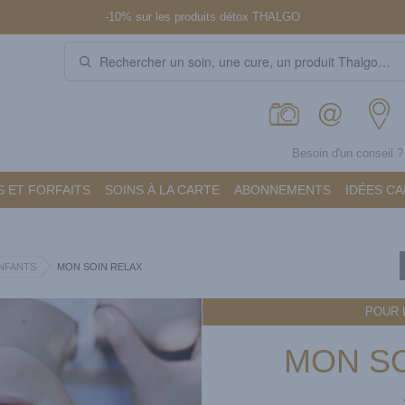
-10% sur les produits détox THALGO
Besoin d'un conseil 
 ET FORFAITS
SOINS À LA CARTE
ABONNEMENTS
IDÉES C
NFANTS
MON SOIN RELAX
POUR 
MON SO