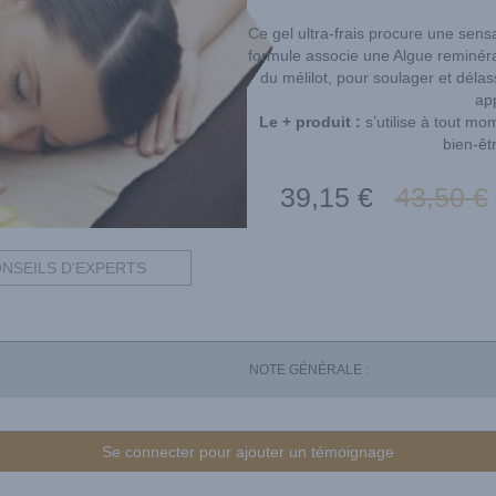
Ce gel ultra-frais procure une sens
formule associe une Algue reminéra
du mélilot, pour soulager et déla
app
Le + produit :
s’utilise à tout mo
bien-êt
39
,15
€
43
,50
€
NSEILS D'EXPERTS
NOTE GÉNÉRALE :
Se connecter pour ajouter un témoignage