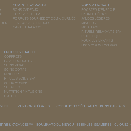
CURES ET FORFAITS
SOINS À LA CARTE
O
BONS CADEAUX
BOOSTER D'ÉNERGIE
A
CURE 2 - 5 JOURS
HYDROTHÉRAPIE
FORFAITS JOURNÉE ET DEMI-JOURNÉE
JAMBES LÉGÈRES
QUES
LES FORFAITS EN DUO
MINCEUR
CARTE THALASSO
MODELAGES
RITUELS RELAXANTS SPA
ESTHÉTIQUE
POUR LES ENFANTS
LES APÉROS THALASSO
PRODUITS THALGO
COFFRETS
LOVE PRODUCTS
SOINS VISAGE
SOINS CORPS
MINCEUR
RITUELS SOINS SPA
SOINS HOMME
SOLAIRES
NUTRITION / INFUSIONS
OUTLET
 VENTE
MENTIONS LÉGALES
CONDITIONS GÉNÉRALES - BONS CADEAUX
RRE & VACANCES**** - BOULEVARD DU MÉROU - 83380 LES ISSAMBRES -
CLIQUEZ-