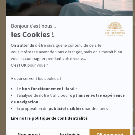
DESTINATION
THALASSO SPA
GOLFE DE ST TROPEZ
LA THALASSO EN VIDÉ
HÉBERGEMENTS
CENTRE THALASSO SP
RESTAURANT
BASSIN
ACTIVITÉS
INFORMATIONS PRATI
Bonjour c'est nous...
INCENTIVE
les Cookies !
On a attendu d'être sûrs que le contenu de ce site
vous intéresse avant de vous déranger, mais on aimerait bien
ABONNEMENTS
IDÉES CADEAUX
PROMOS
vous accompagner pendant votre visite...
C'est OK pour vous ?
A quoi servent les cookies ?
Le
bon fonctionnement
du site
l'analyse de notre trafic pour
optimiser
votre expérience
de navigation
la proposition de
publicités ciblées
par des tiers
INFORMATIONS
CONDITIONS GÉNÉRALES DE
Lire notre politique de confidentialité
THALASSO SPA LES ISSAMBRES - RÉSIDENCE LES CALANQUES PIE
Non merci
Je choisis
OK pour moi