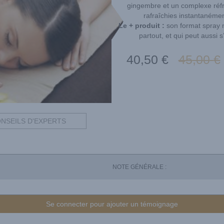
gingembre et un complexe réfr
rafraîchies instantanémen
Le + produit :
son format spray n
partout, et qui peut aussi s
40
,50
€
45
,00
€
NSEILS D'EXPERTS
NOTE GÉNÉRALE :
Se connecter pour ajouter un témoignage