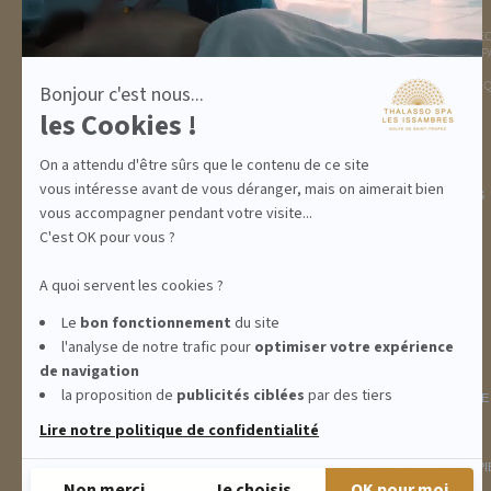
DESTINATION
THALASSO SPA
GOLFE DE ST TROPEZ
LA THALASSO EN VIDÉ
HÉBERGEMENTS
CENTRE THALASSO SP
RESTAURANT
BASSIN
ACTIVITÉS
INFORMATIONS PRATI
Bonjour c'est nous...
INCENTIVE
les Cookies !
On a attendu d'être sûrs que le contenu de ce site
vous intéresse avant de vous déranger, mais on aimerait bien
ABONNEMENTS
IDÉES CADEAUX
PROMOS
vous accompagner pendant votre visite...
C'est OK pour vous ?
A quoi servent les cookies ?
Le
bon fonctionnement
du site
l'analyse de notre trafic pour
optimiser
votre expérience
de navigation
la proposition de
publicités ciblées
par des tiers
INFORMATIONS
CONDITIONS GÉNÉRALES DE
Lire notre politique de confidentialité
THALASSO SPA LES ISSAMBRES - RÉSIDENCE LES CALANQUES PIE
Non merci
Je choisis
OK pour moi