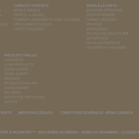
CURES ET FORFAITS
SOINS À LA CARTE
O
BONS CADEAUX
BOOSTER D'ÉNERGIE
A
CURE 2 - 5 JOURS
HYDROTHÉRAPIE
FORFAITS JOURNÉE ET DEMI-JOURNÉE
JAMBES LÉGÈRES
QUES
LES FORFAITS EN DUO
MINCEUR
CARTE THALASSO
MODELAGES
RITUELS RELAXANTS SPA
ESTHÉTIQUE
POUR LES ENFANTS
LES APÉROS THALASSO
PRODUITS THALGO
COFFRETS
LOVE PRODUCTS
SOINS VISAGE
SOINS CORPS
MINCEUR
RITUELS SOINS SPA
SOINS HOMME
SOLAIRES
NUTRITION / INFUSIONS
OUTLET
 VENTE
MENTIONS LÉGALES
CONDITIONS GÉNÉRALES - BONS CADEAUX
RRE & VACANCES**** - BOULEVARD DU MÉROU - 83380 LES ISSAMBRES -
CLIQUEZ-