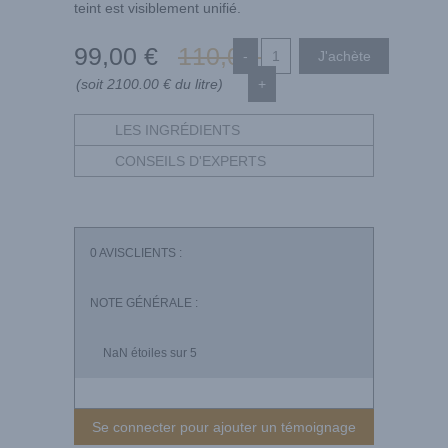
teint est visiblement unifié.
99
,00
€
110
,00
€
-
(soit 2100.00 € du litre)
+
LES INGRÉDIENTS
CONSEILS D'EXPERTS
0
AVISCLIENTS :
NOTE GÉNÉRALE :
NaN
étoiles sur 5
Se connecter pour ajouter un témoignage