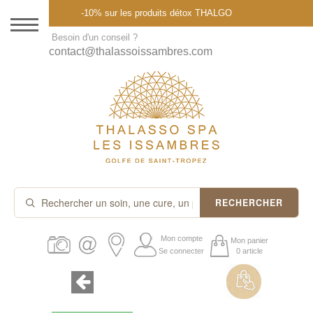
Menu
-10% sur les produits détox THALGO
DESTINATION
Besoin d'un conseil ?
contact@thalassoissambres.com
THALASSO SPA
CURES ET FORFAITS
SOINS À LA CARTE
ABONNEMENTS
IDÉES CADEAUX
RECHERCHER
PROMOS
Mon compte
Mon panier
Se connecter
0 article
PRODUITS THALGO