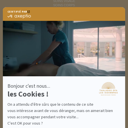
SOINS VISAGE
SOINS CORPS
MINCEUR
CERTIFIÉ PAR
RITUELS SOINS SPA
certifié
SOINS HOMME
par
SOLAIRES
Axeptio
NUTRITION / INFUSIONS
-
OUTLET
En
savoir
plus
DÉCOUVRIR EN IMAGES
sur
NEWSLETTERS
Axeptio
8 BONNES RAISONS DE VENIR
MON COMPTE
MON PANIER
ACCÈS
Bonjour c'est nous...
CONTACT
les Cookies !
INFORMATIONS
CONDITIONS GÉNÉRALES DE VENTE
On a attendu d'être sûrs que le contenu de ce site
MENTIONS LÉGALES
CONDITIONS GÉNÉRALES - BONS CADEAUX
vous intéresse avant de vous déranger, mais on aimerait bien
POLITIQUE DE CONFIDENTIALITÉ
vous accompagner pendant votre visite...
C'est OK pour vous ?