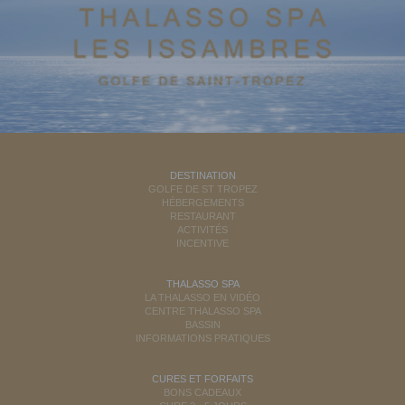
DESTINATION
GOLFE DE ST TROPEZ
HÉBERGEMENTS
RESTAURANT
ACTIVITÉS
INCENTIVE
THALASSO SPA
LA THALASSO EN VIDÉO
CENTRE THALASSO SPA
BASSIN
INFORMATIONS PRATIQUES
CURES ET FORFAITS
BONS CADEAUX