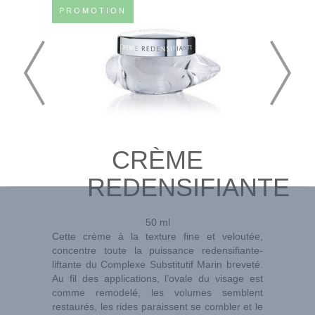
PROMOTION
CRÈME
REDENSIFIANTE
50 ml
Cette crème à la texture fine et veloutée,
concentre toute la puissance redensifiante-
liftante du Complexe Substitutif Marin breveté.
Au fil des applications, l’ovale du visage est
comme remodelé, les volumes semblent
restaurés, les rides paraissent se combler et le