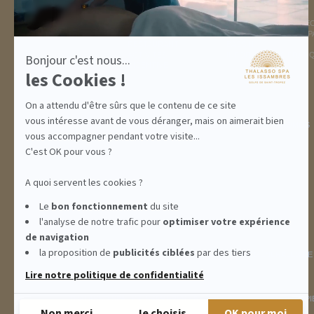
DESTINATION
THALASSO SPA
GOLFE DE ST TROPEZ
LA THALASSO EN VIDÉ
HÉBERGEMENTS
CENTRE THALASSO SP
RESTAURANT
BASSIN
ACTIVITÉS
INFORMATIONS PRATI
Bonjour c'est nous...
INCENTIVE
les Cookies !
On a attendu d'être sûrs que le contenu de ce site
vous intéresse avant de vous déranger, mais on aimerait bien
ABONNEMENTS
IDÉES CADEAUX
PROMOS
vous accompagner pendant votre visite...
C'est OK pour vous ?
A quoi servent les cookies ?
Le
bon fonctionnement
du site
l'analyse de notre trafic pour
optimiser
votre expérience
de navigation
la proposition de
publicités ciblées
par des tiers
INFORMATIONS
CONDITIONS GÉNÉRALES DE
Lire notre politique de confidentialité
THALASSO SPA LES ISSAMBRES - RÉSIDENCE LES CALANQUES PIE
Non merci
Je choisis
OK pour moi