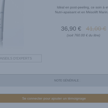
Idéal en post-peeling, ce soin à 
Nutri-apaisant et en Mésolift Mari
36
,90
€
41
,00
€
(soit 760.00 € du litre)
NSEILS D'EXPERTS
NOTE GÉNÉRALE :
Se connecter pour ajouter un témoignage