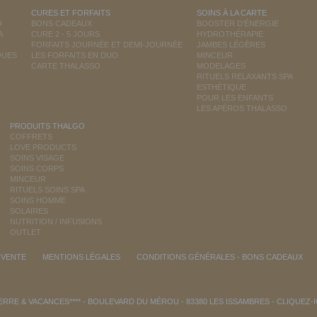
CURES ET FORFAITS
SOINS À LA CARTE
O
BONS CADEAUX
BOOSTER D'ÉNERGIE
A
CURE 2 - 5 JOURS
HYDROTHÉRAPIE
FORFAITS JOURNÉE ET DEMI-JOURNÉE
JAMBES LÉGÈRES
QUES
LES FORFAITS EN DUO
MINCEUR
CARTE THALASSO
MODELAGES
RITUELS RELAXANTS SPA
ESTHÉTIQUE
POUR LES ENFANTS
LES APÉROS THALASSO
PRODUITS THALGO
COFFRETS
LOVE PRODUCTS
SOINS VISAGE
SOINS CORPS
MINCEUR
RITUELS SOINS SPA
SOINS HOMME
SOLAIRES
NUTRITION / INFUSIONS
OUTLET
 VENTE
MENTIONS LÉGALES
CONDITIONS GÉNÉRALES - BONS CADEAUX
RRE & VACANCES**** - BOULEVARD DU MÉROU - 83380 LES ISSAMBRES -
CLIQUEZ-