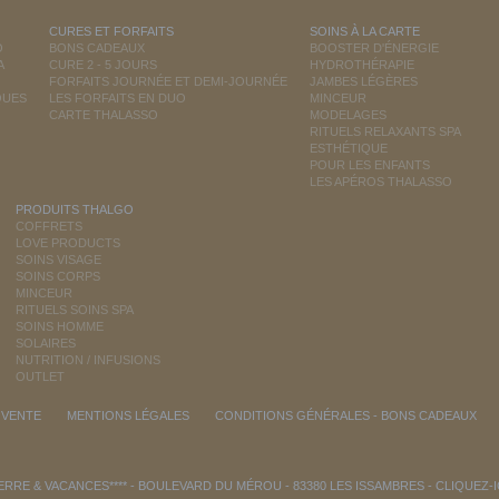
CURES ET FORFAITS
SOINS À LA CARTE
O
BONS CADEAUX
BOOSTER D'ÉNERGIE
A
CURE 2 - 5 JOURS
HYDROTHÉRAPIE
FORFAITS JOURNÉE ET DEMI-JOURNÉE
JAMBES LÉGÈRES
QUES
LES FORFAITS EN DUO
MINCEUR
CARTE THALASSO
MODELAGES
RITUELS RELAXANTS SPA
ESTHÉTIQUE
POUR LES ENFANTS
LES APÉROS THALASSO
PRODUITS THALGO
COFFRETS
LOVE PRODUCTS
SOINS VISAGE
SOINS CORPS
MINCEUR
RITUELS SOINS SPA
SOINS HOMME
SOLAIRES
NUTRITION / INFUSIONS
OUTLET
 VENTE
MENTIONS LÉGALES
CONDITIONS GÉNÉRALES - BONS CADEAUX
RRE & VACANCES**** - BOULEVARD DU MÉROU - 83380 LES ISSAMBRES -
CLIQUEZ-