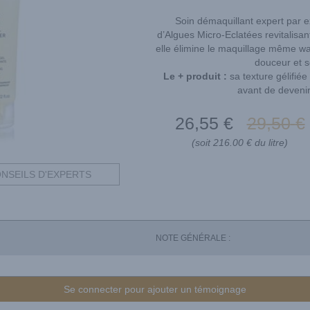
Soin démaquillant expert par exc
d’Algues Micro-Eclatées revitalisant
elle élimine le maquillage même wa
douceur et s
Le + produit :
sa texture gélifié
avant de devenir 
26
,55
€
29
,50
€
(soit 216.00 € du litre)
NSEILS D'EXPERTS
NOTE GÉNÉRALE :
Se connecter pour ajouter un témoignage