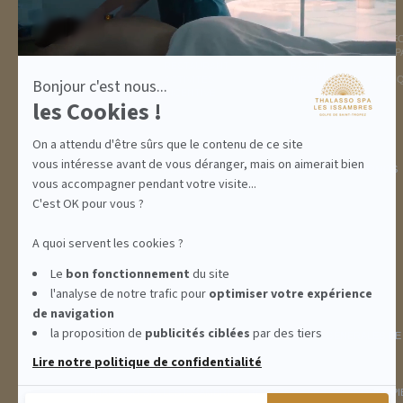
DESTINATION
THALASSO SPA
GOLFE DE ST TROPEZ
LA THALASSO EN VIDÉ
HÉBERGEMENTS
CENTRE THALASSO SP
RESTAURANT
BASSIN
ACTIVITÉS
INFORMATIONS PRATI
Bonjour c'est nous...
INCENTIVE
les Cookies !
On a attendu d'être sûrs que le contenu de ce site
vous intéresse avant de vous déranger, mais on aimerait bien
ABONNEMENTS
IDÉES CADEAUX
PROMOS
vous accompagner pendant votre visite...
C'est OK pour vous ?
A quoi servent les cookies ?
Le
bon fonctionnement
du site
l'analyse de notre trafic pour
optimiser
votre expérience
de navigation
la proposition de
publicités ciblées
par des tiers
INFORMATIONS
CONDITIONS GÉNÉRALES DE
Lire notre politique de confidentialité
THALASSO SPA LES ISSAMBRES - RÉSIDENCE LES CALANQUES PIE