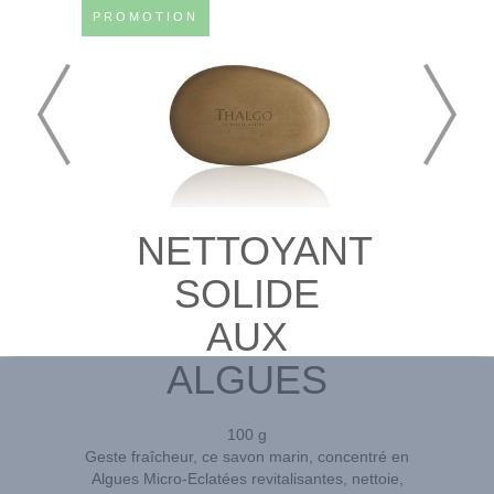
PROMOTION
NETTOYANT
SOLIDE
AUX
ALGUES
100 g
Geste fraîcheur, ce savon marin, concentré en
Algues Micro-Eclatées revitalisantes, nettoie,