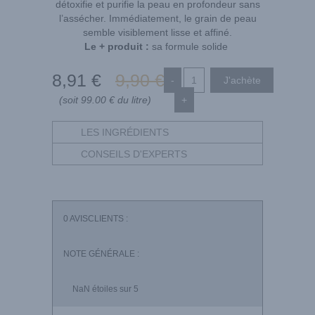
détoxifie et purifie la peau en profondeur sans
l’assécher. Immédiatement, le grain de peau
semble visiblement lisse et affiné.
Le + produit :
sa formule solide
8
,91
€
9
,90
€
-
(soit 99.00 € du litre)
+
LES INGRÉDIENTS
CONSEILS D'EXPERTS
0
AVISCLIENTS :
NOTE GÉNÉRALE :
NaN
étoiles sur 5