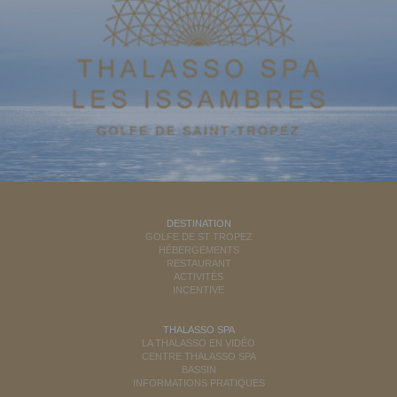
DESTINATION
GOLFE DE ST TROPEZ
HÉBERGEMENTS
RESTAURANT
ACTIVITÉS
INCENTIVE
THALASSO SPA
LA THALASSO EN VIDÉO
CENTRE THALASSO SPA
BASSIN
INFORMATIONS PRATIQUES