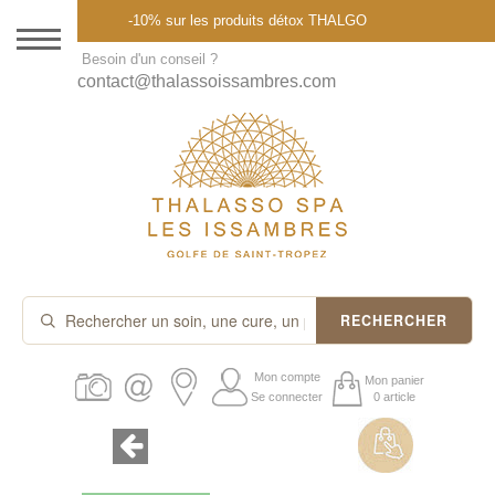
Menu
-10% sur les produits détox THALGO
DESTINATION
Besoin d'un conseil ?
contact@thalassoissambres.com
THALASSO SPA
CURES ET FORFAITS
SOINS À LA CARTE
ABONNEMENTS
IDÉES CADEAUX
RECHERCHER
PROMOS
Mon compte
Mon panier
Se connecter
0 article
PRODUITS THALGO