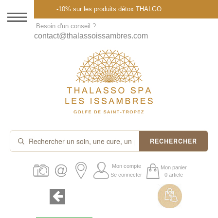
Menu
-10% sur les produits détox THALGO
DESTINATION
Besoin d'un conseil ?
contact@thalassoissambres.com
THALASSO SPA
CURES ET FORFAITS
SOINS À LA CARTE
ABONNEMENTS
IDÉES CADEAUX
RECHERCHER
PROMOS
Mon compte
Mon panier
Se connecter
0 article
PRODUITS THALGO