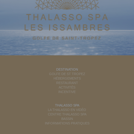
DESTINATION
GOLFE DE ST TROPEZ
HÉBERGEMENTS
RESTAURANT
ACTIVITÉS
INCENTIVE
THALASSO SPA
LA THALASSO EN VIDÉO
CENTRE THALASSO SPA
BASSIN
INFORMATIONS PRATIQUES