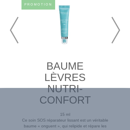
PROMOTION
BAUME
LÈVRES
NUTRI-
CONFORT
15 ml
Ce soin SOS réparateur lissant est un véritable
baume « onguent », qui relipide et répare les