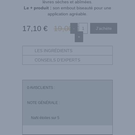
lèvres sèches et abîmées.
Le + produit :
son embout biseauté pour une
application agréable.
17
,10
€
19
,00
€
-
+
LES INGRÉDIENTS
CONSEILS D'EXPERTS
0
AVISCLIENTS :
NOTE GÉNÉRALE :
NaN
étoiles sur 5