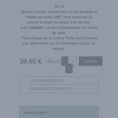
50 ml
Baume cocoon, ce soin jour et nuit protège et
relipide pendant 24H*, pour redonner du
confort et lisser les peaux très sèches.
Le + produit :
un pot rechargeable, en forme
de galet.
*Test clinique de la Crème Riche Nutri-Confort
par sébumétrie sur 10 volontaires après 24
heures.
39
,60
€
44
,00
€
-
+
LES INGRÉDIENTS
CONSEILS D'EXPERTS
0
AVISCLIENTS :