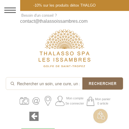
Menu
-10% sur les produits détox THALGO
DESTINATION
Besoin d'un conseil ?
contact@thalassoissambres.com
THALASSO SPA
CURES ET FORFAITS
SOINS À LA CARTE
ABONNEMENTS
IDÉES CADEAUX
RECHERCHER
PROMOS
Mon compte
Mon panier
Se connecter
0 article
PRODUITS THALGO