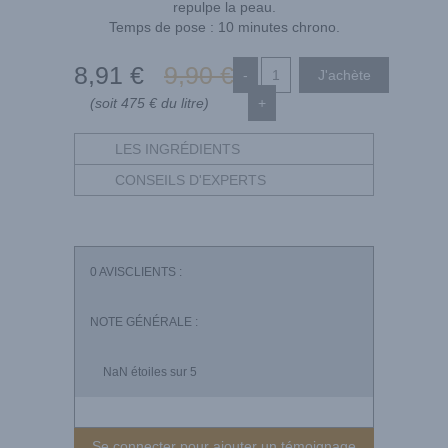
repulpe la peau.
Temps de pose : 10 minutes chrono.
8
,91
€
9
,90
€
-
(soit 475 € du litre)
+
LES INGRÉDIENTS
CONSEILS D'EXPERTS
0
AVISCLIENTS :
NOTE GÉNÉRALE :
NaN
étoiles sur 5
Se connecter pour ajouter un témoignage