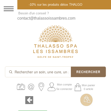
Menu
-10% sur les produits détox THALGO
DESTINATION
Besoin d'un conseil ?
contact@thalassoissambres.com
THALASSO SPA
CURES ET FORFAITS
SOINS À LA CARTE
ABONNEMENTS
IDÉES CADEAUX
RECHERCHER
PROMOS
Mon compte
Mon panier
Se connecter
0 article
PRODUITS THALGO