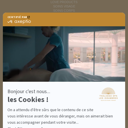
LOVE PRODUCTS
SOINS VISAGE
SOINS CORPS
MINCEUR
CERTIFIÉ PAR
RITUELS SOINS SPA
certifié
SOINS HOMME
par
SOLAIRES
Axeptio
NUTRITION / INFUSIONS
-
OUTLET
En
savoir
plus
DÉCOUVRIR EN IMAGES
sur
NEWSLETTERS
Axeptio
8 BONNES RAISONS DE VENIR
MON COMPTE
MON PANIER
ACCÈS
Bonjour c'est nous...
CONTACT
les Cookies !
INFORMATIONS
CONDITIONS GÉNÉRALES DE VENTE
On a attendu d'être sûrs que le contenu de ce site
MENTIONS LÉGALES
CONDITIONS GÉNÉRALES - BONS CADEAUX
vous intéresse avant de vous déranger, mais on aimerait bien
POLITIQUE DE CONFIDENTIALITÉ
vous accompagner pendant votre visite...