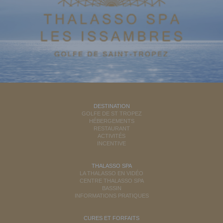
DESTINATION
GOLFE DE ST TROPEZ
HÉBERGEMENTS
RESTAURANT
ACTIVITÉS
INCENTIVE
THALASSO SPA
LA THALASSO EN VIDÉO
CENTRE THALASSO SPA
BASSIN
INFORMATIONS PRATIQUES
CURES ET FORFAITS