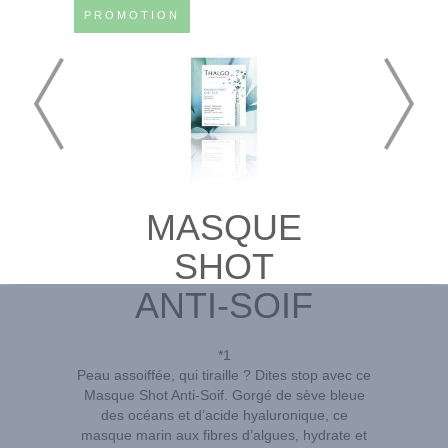
PROMOTION
MASQUE
SHOT
ANTI-SOIF
*1
Peau assoiffée, qui tiraille ? Dites stop avec ce
Masque Shot Anti-Soif. Gorgé de sève bleue
des océans et d’acide hyaluronique, ce
masque marin aux fibres d’algues, hydrate et