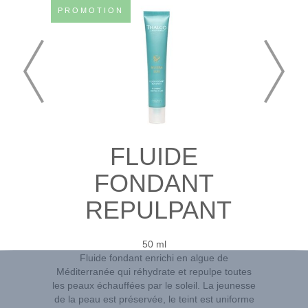
PROMOTION
FLUIDE
FONDANT
REPULPANT
50 ml
Fluide fondant enrichi en algue de
Méditerranée qui réhydrate et repulpe toutes
les peaux échauffées par le soleil. La jeunesse
de la peau est préservée, le teint est uniforme