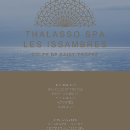
DESTINATION
GOLFE DE ST TROPEZ
HÉBERGEMENTS
RESTAURANT
ACTIVITÉS
INCENTIVE
THALASSO SPA
LA THALASSO EN VIDÉO
CENTRE THALASSO SPA