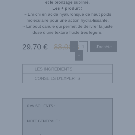
et le bronzage sublimé.
Les + produit :
~ Enrichi en acide hyaluronique de haut poids
moléculaire pour une action hydra-lissante.
~ Embout canule qui permet de délivrer la juste
dose d’une texture fluide très légère.
29
,70
€
33
,00
€
-
+
LES INGRÉDIENTS
CONSEILS D'EXPERTS
0
AVISCLIENTS :
NOTE GÉNÉRALE :