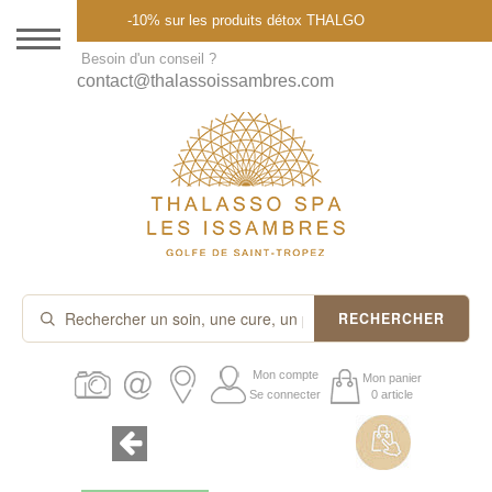
Menu
-10% sur les produits détox THALGO
DESTINATION
Besoin d'un conseil ?
contact@thalassoissambres.com
THALASSO SPA
CURES ET FORFAITS
SOINS À LA CARTE
ABONNEMENTS
IDÉES CADEAUX
RECHERCHER
PROMOS
Mon compte
Mon panier
Se connecter
0 article
PRODUITS THALGO