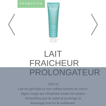
PROMOTION
LAIT
FRAICHEUR
PROLONGATEUR
150 ml
Lait-en-gel frais et non collant enrichi en micro-
algue rouge qui réhydrate toutes les peaux
échauffées par le soleil et prolonge le
bronzage tout en le sublimant.