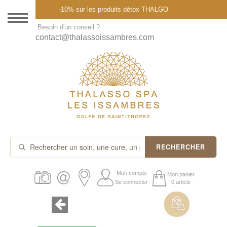
Menu
-10% sur les produits détox THALGO
DESTINATION
Besoin d'un conseil ?
contact@thalassoissambres.com
THALASSO SPA
CURES ET FORFAITS
SOINS À LA CARTE
ABONNEMENTS
IDÉES CADEAUX
RECHERCHER
PROMOS
Mon compte
Mon panier
Se connecter
0 article
PRODUITS THALGO