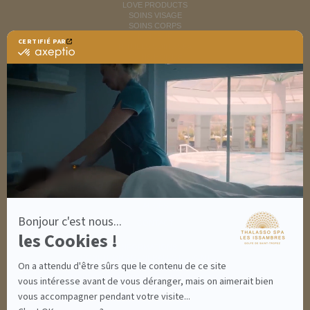
LOVE PRODUCTS
SOINS VISAGE
SOINS CORPS
MINCEUR
CERTIFIÉ PAR
RITUELS SOINS SPA
certifié
SOINS HOMME
par
SOLAIRES
Axeptio
NUTRITION / INFUSIONS
-
OUTLET
En
savoir
plus
DÉCOUVRIR EN IMAGES
sur
NEWSLETTERS
Axeptio
8 BONNES RAISONS DE VENIR
MON COMPTE
MON PANIER
ACCÈS
Bonjour c'est nous...
CONTACT
les Cookies !
INFORMATIONS
CONDITIONS GÉNÉRALES DE VENTE
On a attendu d'être sûrs que le contenu de ce site
MENTIONS LÉGALES
CONDITIONS GÉNÉRALES - BONS CADEAUX
vous intéresse avant de vous déranger, mais on aimerait bien
POLITIQUE DE CONFIDENTIALITÉ
vous accompagner pendant votre visite...