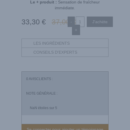
Le + produit :
Sensation de fraîcheur
immédiate.
33
,30
€
37
,00
€
-
+
LES INGRÉDIENTS
CONSEILS D'EXPERTS
0
AVISCLIENTS :
NOTE GÉNÉRALE :
NaN
étoiles sur 5
Se connecter pour ajouter un témoignage