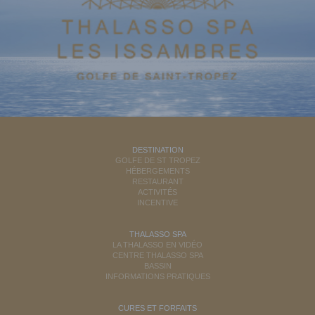
DESTINATION
GOLFE DE ST TROPEZ
HÉBERGEMENTS
RESTAURANT
ACTIVITÉS
INCENTIVE
THALASSO SPA
LA THALASSO EN VIDÉO
CENTRE THALASSO SPA
BASSIN
INFORMATIONS PRATIQUES
CURES ET FORFAITS