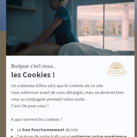
Axeptio
-
En
savoir
plus
sur
Axeptio
DESTINATION
THALASSO SPA
GOLFE DE ST TROPEZ
LA THALASSO EN VIDÉ
HÉBERGEMENTS
CENTRE THALASSO SP
RESTAURANT
BASSIN
ACTIVITÉS
INFORMATIONS PRATI
Bonjour c'est nous...
INCENTIVE
les Cookies !
On a attendu d'être sûrs que le contenu de ce site
vous intéresse avant de vous déranger, mais on aimerait bien
ABONNEMENTS
IDÉES CADEAUX
PROMOS
vous accompagner pendant votre visite...
C'est OK pour vous ?
A quoi servent les cookies ?
Le
bon fonctionnement
du site
l'analyse de notre trafic pour
optimiser
votre expérience