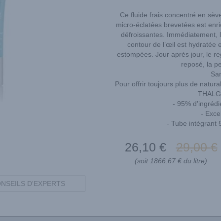
Ce fluide frais concentré en sève
micro-éclatées brevetées est enri
défroissantes. Immédiatement, l’
contour de l’œil est hydratée 
estompées. Jour après jour, le rega
reposé, la pe
San
Pour offrir toujours plus de natura
THALG
- 95% d'ingrédie
- Exce
- Tube intégrant 
26
,10
€
29
,00
€
(soit 1866.67 € du litre)
NSEILS D'EXPERTS