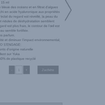
15 ml
 bleue des océans et en filtrat d’algues
chi en acide hyaluronique aux propriétés
éclat du regard est réveillé, la peau du
et ridules de déshydratation semblent
rd est plus frais, le contour de l’œil est
au semble fortifiée.
s parfum.
lité et diminuer l’impact environnemental,
O S’ENGAGE:
nts d'origine naturelle
llent sur Yuka
50% de plastique recyclé
-
+