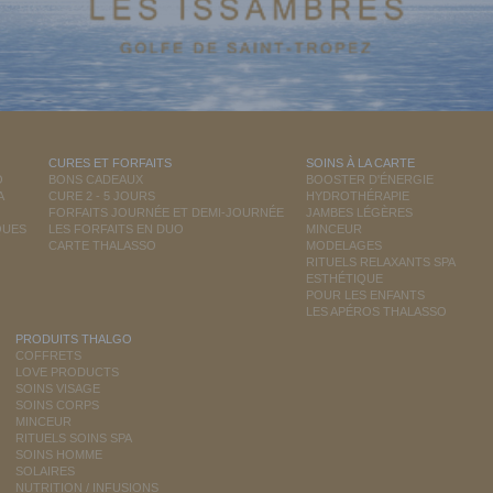
CURES ET FORFAITS
SOINS À LA CARTE
O
BONS CADEAUX
BOOSTER D'ÉNERGIE
A
CURE 2 - 5 JOURS
HYDROTHÉRAPIE
FORFAITS JOURNÉE ET DEMI-JOURNÉE
JAMBES LÉGÈRES
QUES
LES FORFAITS EN DUO
MINCEUR
CARTE THALASSO
MODELAGES
RITUELS RELAXANTS SPA
ESTHÉTIQUE
POUR LES ENFANTS
LES APÉROS THALASSO
PRODUITS THALGO
COFFRETS
LOVE PRODUCTS
SOINS VISAGE
SOINS CORPS
MINCEUR
RITUELS SOINS SPA
SOINS HOMME
SOLAIRES
NUTRITION / INFUSIONS