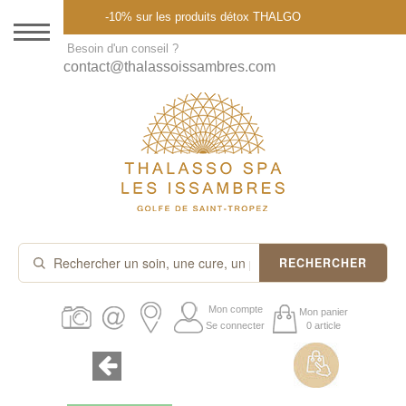
Menu
-10% sur les produits détox THALGO
DESTINATION
Besoin d'un conseil ?
contact@thalassoissambres.com
THALASSO SPA
CURES ET FORFAITS
SOINS À LA CARTE
ABONNEMENTS
IDÉES CADEAUX
RECHERCHER
PROMOS
Mon compte
Mon panier
Se connecter
0 article
PRODUITS THALGO