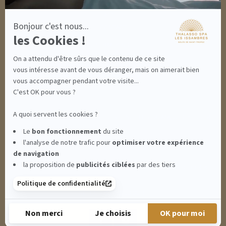
MON PANIER
ACCÈS
Bonjour c'est nous...
CONTACT
les Cookies !
INFORMATIONS
CONDITIONS GÉNÉRALES DE VENTE
On a attendu d'être sûrs que le contenu de ce site
MENTIONS LÉGALES
CONDITIONS GÉNÉRALES - BONS CADEAUX
vous intéresse avant de vous déranger, mais on aimerait bien
POLITIQUE DE CONFIDENTIALITÉ
vous accompagner pendant votre visite...
C'est OK pour vous ?
A quoi servent les cookies ?
THALASSO SPA LES ISSAMBRES - RÉSIDENCE LES CALANQUES PIERRE &
Le
bon fonctionnement
du site
l'analyse de notre trafic pour
optimiser
votre expérience
VACANCES**** - BOULEVARD DU MÉROU - 83380 LES ISSAMBRES -
de navigation
la proposition de
publicités ciblées
par des tiers
CLIQUEZ-ICI POUR MODIFIER VOS PRÉFÉRENCES EN MATIÈRE DE COOKIES
Politique de confidentialité
RETROUVEZ-NOUS SUR :
Non merci
Je choisis
OK pour moi