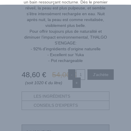
un bain ressourçant nocturne. Dès le premier
réveil, la peau est plus pulpeuse, et semble
s’être intensément rechargée en eau. Nuit
après nuit, la peau est comme revitalisée,
visiblement plus belle.
Pour offrir toujours plus de naturalité et
diminuer l’impact environnemental, THALGO
S’ENGAGE:
- 92% d'ingrédients d'origine naturelle
- Excellent sur Yuka
- Pot rechargeable
48
,60
€
54
,00
€
-
(soit 1020 € du litre)
+
LES INGRÉDIENTS
CONSEILS D'EXPERTS