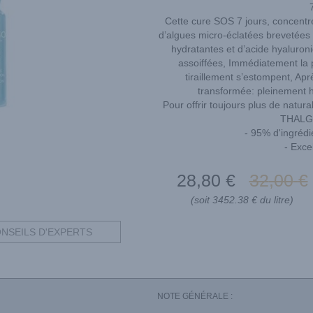
Cette cure SOS 7 jours, concentré
d’algues micro-éclatées brevetées 
hydratantes et d’acide hyaluron
assoiffées, Immédiatement la 
tiraillement s’estompent, A
transformée: pleinement h
Pour offrir toujours plus de natura
THALG
- 95% d'ingrédie
- Exce
28
,80
€
32
,00
€
(soit 3452.38 € du litre)
NSEILS D'EXPERTS
NOTE GÉNÉRALE :