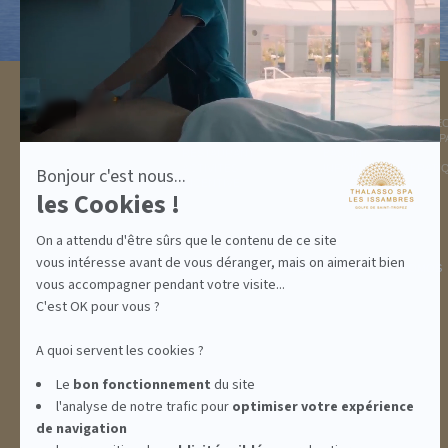
savoir
plus
sur
Axeptio
DESTINATION
THALASSO SPA
GOLFE DE ST TROPEZ
LA THALASSO EN VIDÉ
HÉBERGEMENTS
CENTRE THALASSO SP
RESTAURANT
BASSIN
ACTIVITÉS
INFORMATIONS PRATI
Bonjour c'est nous...
INCENTIVE
les Cookies !
On a attendu d'être sûrs que le contenu de ce site
vous intéresse avant de vous déranger, mais on aimerait bien
ABONNEMENTS
IDÉES CADEAUX
PROMOS
vous accompagner pendant votre visite...
C'est OK pour vous ?
A quoi servent les cookies ?
Le
bon fonctionnement
du site
l'analyse de notre trafic pour
optimiser
votre expérience
de navigation