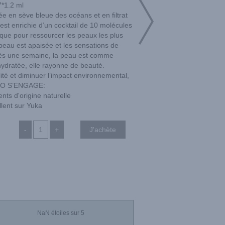
7*1.2 ml
e en sève bleue des océans et en filtrat
est enrichie d’un cocktail de 10 molécules
ique pour ressourcer les peaux les plus
peau est apaisée et les sensations de
près une semaine, la peau est comme
ydratée, elle rayonne de beauté.
lité et diminuer l’impact environnemental,
O S’ENGAGE:
nts d'origine naturelle
llent sur Yuka
-
+
NaN
étoiles sur 5