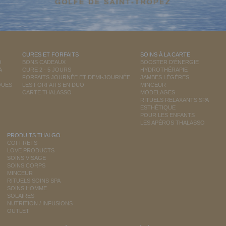
CURES ET FORFAITS
SOINS À LA CARTE
O
BONS CADEAUX
BOOSTER D'ÉNERGIE
A
CURE 2 - 5 JOURS
HYDROTHÉRAPIE
FORFAITS JOURNÉE ET DEMI-JOURNÉE
JAMBES LÉGÈRES
QUES
LES FORFAITS EN DUO
MINCEUR
CARTE THALASSO
MODELAGES
RITUELS RELAXANTS SPA
ESTHÉTIQUE
POUR LES ENFANTS
LES APÉROS THALASSO
PRODUITS THALGO
COFFRETS
LOVE PRODUCTS
SOINS VISAGE
SOINS CORPS
MINCEUR
RITUELS SOINS SPA
SOINS HOMME
SOLAIRES
NUTRITION / INFUSIONS
OUTLET